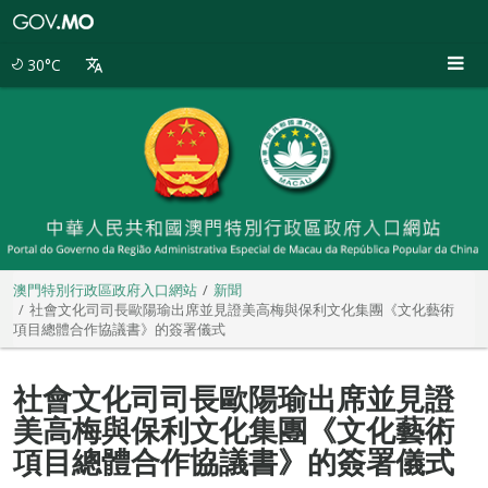
澳
門
特
30°C
別
行
政
區
政
府
入
口
網
站
澳門特別行政區政府入口網站
新聞
社會文化司司長歐陽瑜出席並見證美高梅與保利文化集團《文化藝術
項目總體合作協議書》的簽署儀式
社會文化司司長歐陽瑜出席並見證
美高梅與保利文化集團《文化藝術
項目總體合作協議書》的簽署儀式