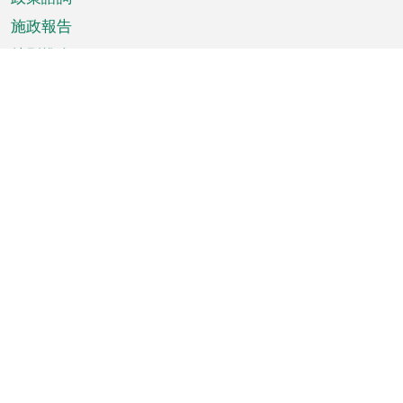
施政報告
特別推介
澳門資訊
天氣
交通
公眾假期
文娛康體
城市資訊
澳門便覽
統計數字
公佈告示
新聞