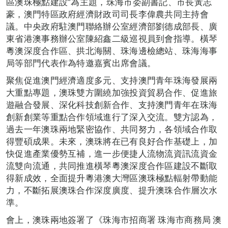
區澳珠極點建設”為主題，珠海市委副書記、市長黃志
豪，澳門特區政府經濟財政司司長李偉農共同主持會
議。中央政府駐澳門聯絡辦公室經濟部劉德成部長、廣
東省港澳事務辦公室陳紹鑫二級巡視員到會指導。橫琴
粵澳深度合作區、拱北海關、珠海邊檢總站、珠海海事
局等部門代表作為特邀嘉賓出席會議。
聚焦促進澳門經濟適度多元、支持澳門青年珠海發展兩
大重點專題，澳珠雙方圍繞加強投資貿易合作、促進旅
遊融合發展、深化科技創新合作、支持澳門青年在珠海
創新創業等重點合作領域進行了深入交流。雙方認為，
過去一年澳珠兩地緊密協作、共同努力，各領域合作取
得豐碩成果。未來，澳珠將在已有良好合作基礎上，加
快促進產業優勢互補，進一步便捷人流物流資訊流資金
流雙向流通，共同推進橫琴粵澳深度合作區建設不斷取
得新成效，全面提升粵港澳大灣區澳珠極點輻射帶動能
力，不斷拓展澳珠合作深度廣度、提升澳珠合作層次水
準。
會上，澳珠兩地簽署了《珠海市招商署 珠海市商務局 澳