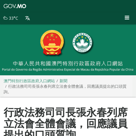
澳
門
特
33°C
別
行
政
區
政
府
入
口
網
站
澳門特別行政區政府入口網站
新聞
行政法務司司長張永春列席立法會全體會議，回應議員提出的口頭質
詢。
行政法務司司長張永春列席
立法會全體會議，回應議員
提出的口頭質詢。