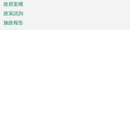
政府架構
政策諮詢
施政報告
特別推介
澳門資訊
天氣
交通
公眾假期
文娛康體
城市資訊
澳門便覽
統計數字