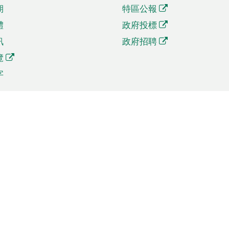
期
特區公報
體
政府投標
訊
政府招聘
覽
字
及貿易
相關連結
資
手機應用程式目錄
貿會展
社交媒體目錄
商機和服務
專題網站目錄
訊
RSS訂閱目錄
權
表格下載