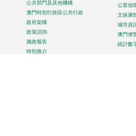
公共部門及其他機構
公眾假
澳門特別行政區公共行政
文娛康
政府架構
城市資
政策諮詢
澳門便
施政報告
統計數
特別推介
來澳旅遊
商務
計劃行程
貿易投
觀光
澳門經
娛樂消閒
中小企
購物
市場資
節日盛事
知識產