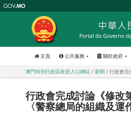
澳
門
特
別
行
政
區
政
府
入
口
網
站
主頁
公共服務
關於政府
澳門特別行政區政府入口網站
新聞
行政會完
行政會完成討論《修改第5
〈警察總局的組織及運