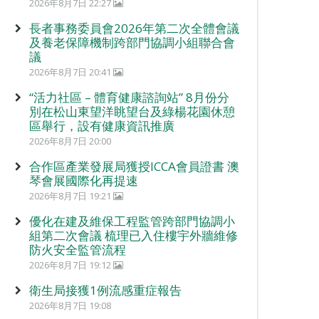
2026年8月7日 22:27
長者事務委員會2026年第二次全體會議
及養老保障機制跨部門協調小組聯合會
議
2026年8月7日 20:41
“活力社區 – 體育健康諮詢站” 8月份分
別在松山東望洋眺望台及綠楊花園休憩
區舉行，設有健康資訊推廣
2026年8月7日 20:00
合作區產業發展局獲授ICCA會員證書 澳
琴會展國際化再提速
2026年8月7日 19:21
優化在建及維保工程監管跨部門協調小
組第二次會議 梳理已入住樓宇外牆維修
防火安全監管流程
2026年8月7日 19:12
衛生局接獲1例流感重症報告
2026年8月7日 19:08