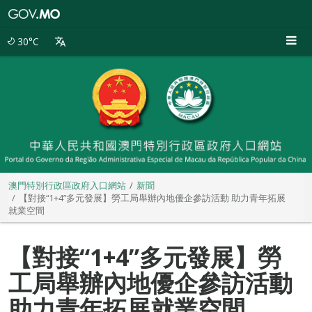
澳
門
特
30°C
別
行
政
區
政
府
入
口
網
站
澳門特別行政區政府入口網站
新聞
【對接“1+4”多元發展】勞工局舉辦內地優企參訪活動 助力青年拓展
就業空間
【對接“1+4”多元發展】勞
工局舉辦內地優企參訪活動
助力青年拓展就業空間