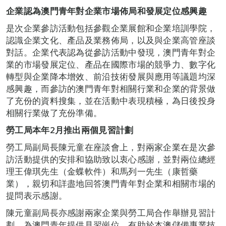
企業認為澳門青年對企業市場佈局和發展定位感興趣
是次企業參訪活動包括參觀企業展館和企業培訓學院，
認識企業文化、產品及業務佈局，以及與企業高管座談
對話。企業代表認為從參訪活動中發現，澳門青年對企
業的市場發展定位、產品在國際市場的競爭力、數字化
轉型與企業降本增效、前沿技術發展與應用等議題均深
感興趣，而參訪的澳門青年對相關行業和企業的背景做
了充份的資料搜集，並在活動中表現積極，為日後投身
相關行業做了充份準備。
勞工局本年2月推出兩個見習計劃
勞工局副局長陳元童在座談會上，對兩家企業在是次參
訪活動提供的安排和協助致以衷心感謝，並對兩位總經
理王偉琪先生（金蝶軟件）和馬列一先生（康哲藥
業），親切和詳盡地回答澳門青年對企業和相關市場的
提問表示感謝。
陳元童副局長亦感謝兩家企業與勞工局合作舉辦見習計
劃，為澳門青年提供見習崗位，有助於本澳儲備專業技