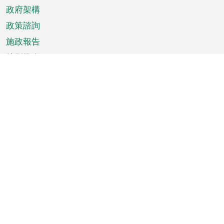
政府架構
政策諮詢
施政報告
特別推介
澳門資訊
天氣
交通
公眾假期
文娛康體
城市資訊
澳門便覽
統計數字