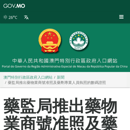
澳
門
特
26°C
別
行
政
區
政
府
入
口
網
站
澳門特別行政區政府入口網站
新聞
藥監局推出藥物業商號准照及藥劑專業人員執照的數碼證照
藥監局推出藥物
業商號准照及藥