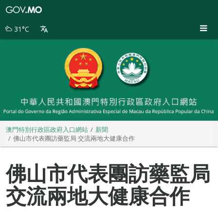
澳
門
特
31°C
別
行
政
區
政
府
入
口
網
站
澳門特別行政區政府入口網站
新聞
佛山市代表團訪藥監局 交流兩地大健康合作
佛山市代表團訪藥監局
交流兩地大健康合作