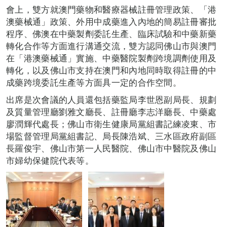
會上，雙方就澳門藥物和醫療器械註冊管理政策、「港
澳藥械通」政策、外用中成藥進入內地的簡易註冊審批
程序、佛澳在中藥製劑委託生產、臨床試驗和中藥新藥
轉化合作等方面進行溝通交流，雙方認同佛山市與澳門
在「港澳藥械通」實施、中藥醫院製劑跨境調劑使用及
轉化，以及佛山市支持在澳門和內地同時取得註冊的中
成藥跨境委託生產等方面具一定的合作空間。
出席是次會議的人員還包括藥監局李世恩副局長、規劃
及質量管理廳劉雅文廳長、註冊廳李志洋廳長、中藥處
廖潤輝代處長；佛山市衛生健康局黨組書記練凌東、市
場監督管理局黨組書記、局長陳浩斌、三水區政府副區
長羅俊宇、佛山市第一人民醫院、佛山市中醫院及佛山
市婦幼保健院代表等。