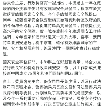
委員會主席、行政長官賀一誠指出，本澳過去一年在嚴
峻的內外挑戰中仍能有效統籌安全與發展，根本在於貫
徹落實總體國家安全觀。今年是總體國家安全觀提出十
周年，總體國家安全觀要繼續貫徹落實到特區政府施政
的各領域全過程，為促進特區高質量發展，持續提供更
高水平的安全保障。賀一誠在籌劃今年維護國安工作時
強調，今年國家和澳門將迎來一系列大事、喜事，澳門
特區要居安思危，穩中求進，確保有效維護國家的主
權、安全和發展利益，以及澳門“一國兩制”實踐行穩致
遠。
國家安全事務顧問、中聯辦主任鄭新聰表示，將全力支
持行政長官和特別行政區國安委工作，以工作新成效迎
接新中國成立75周年和澳門回歸祖國25周年。
會上，委員會副主席、保安司司長黃少澤，以及行政法
務司司長張永春、警察總局局長梁文昌和司法警察局局
長薛仲明等委員，分別匯報了當前本澳的總體安全，以
及今年一系列重要活動的安保工作情況。國家安全技術
顧問黃柳權和殷樹華，行政長官辦公室主任許麗芳、保