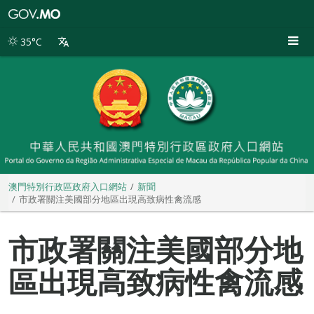
澳
門
特
35°C
別
行
政
區
政
府
入
口
網
站
澳門特別行政區政府入口網站
新聞
市政署關注美國部分地區出現高致病性禽流感
市政署關注美國部分地
區出現高致病性禽流感