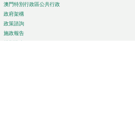
澳門特別行政區公共行政
政府架構
政策諮詢
施政報告
特別推介
澳門資訊
天氣
交通
公眾假期
文娛康體
城市資訊
澳門便覽
統計數字