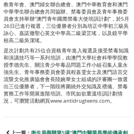
教青年會、澳門婦女聯合總會、澳門中華教育會和澳門
中華學生聯合總會共同協辦、禁毒委員會及青年事務委
員會支持舉辦“澳門青年國際禁毒大使培訓計劃”，於5月
26日已進行複選，三位優勝者分別為培正中學初三級吳
詠心、嘉諾撒聖心英文中學高二級梁芷瑤，以及鏡平學
校高二級吳潔瑤。
是次計劃共有25位合資格青年進入複選及接受禁毒知識
和演講技巧等一系列培訓，由澳門大學社會科學學院教
授李德先生、關注青少年毒品問題工作小組召集人葉永
強先生、青年事務委員會委員程嘉雯女士及澳門語言交
流暨文化推廣協會會長陸婉華女士組成的評審團一致選
出三位優勝者，下一階段將圍繞外交知識及禮儀、禁毒
實務工作等開展進階培訓。市民如欲重溫培訓計劃情
況，可瀏覽活動網頁www.antidrugteens.com。
上一篇：
衛生局舉辦第5場“澳門中醫業界學術傳承創