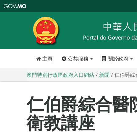
澳
門
特
別
行
政
區
政
府
入
口
網
站
主頁
公共服務
關於政府
澳門特別行政區政府入口網站
新聞
仁伯爵綜
仁伯爵綜合醫
衛教講座