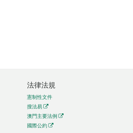
法律法規
憲制性文件
搜法易
澳門主要法例
國際公約