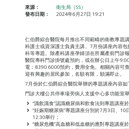
來源：
衛生局（SS）
發布日期：
2024年6月27日 19:21
仁伯爵綜合醫院每月推出不同範疇的衛教專題
科護士或資深護士負責主講。7月份講座內容包
科等專題。除產科講座孕婦須在所屬產前門診
醫院專科門診掛號處預約，或在辦公日上午9:00至下
電：8390 6000預約，費用全免。相關內容可查閱
迎有興趣的居民參加，名額有限，額滿即止。
7月份於仁伯爵綜合醫院舉辦的專題講座內容如
門診大樓公共停車場旁病人支援中心多功能室
“識飲識食”認識糖尿病和飲食法則專題講座於7月
“妊娠期糖尿病”專題講座分別於7月3日、10日
12:30舉行；
“糖尿危機”高血糖和低血糖的應對專題講座於7月