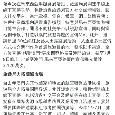
藉今次在馬來西亞舉辦路展活動，旅遊局展開連串線上
線下宣傳攻勢，包括透過旅遊局官方社交媒體帳號、藝
人社交平台、當地電視、電台、報章、網上媒體宣傳；
在戶外及商場內設置廣告橫額；特意與馬來西亞旅遊欄
目博主合作，通過不同社交平台以視頻宣傳，同時與當
地創作歌手打造以澳門旅遊為題的宣傳MV。此外，邀
請超過 30位網紅及藝人出席路展活動，又通過多元宣傳
方式推介澳門作為首選旅遊目的地，務求以多渠道、全
方位宣傳“感受澳門”馬來西亞路展及澳門旅遊。截至7月
8日晚上，“感受澳門”馬來西亞路展的宣傳曝光量達
3,120萬次。
旅遊局力拓
國際
市場
自去年澳門與其他國家和地區的航空聯繫逐漸恢復，旅
遊局全力拓展國際客源，尤其短途市場，積極鋪開線上
線下宣傳，包括透過社交平台及網紅等在線上宣傳，又
於多個國際客源市場舉辦路展及業界推介洽談會，參與
重要國際旅遊展和組織考察團訪澳等。今年1至7月，旅
遊局先後在日本、新加坡、印尼、韓國、泰國及馬來西