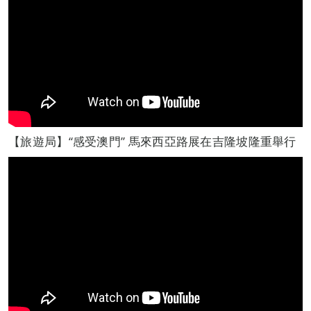
【旅遊局】“感受澳門” 馬來西亞路展在吉隆坡隆重舉行