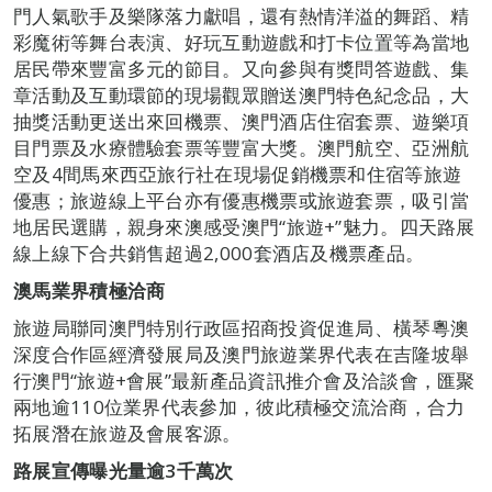
門人氣歌手及樂隊落力獻唱，還有熱情洋溢的舞蹈、精
彩魔術等舞台表演、好玩互動遊戲和打卡位置等為當地
居民帶來豐富多元的節目。又向參與有獎問答遊戲、集
章活動及互動環節的現場觀眾贈送澳門特色紀念品，大
抽獎活動更送出來回機票、澳門酒店住宿套票、遊樂項
目門票及水療體驗套票等豐富大獎。澳門航空、亞洲航
空及4間馬來西亞旅行社在現場促銷機票和住宿等旅遊
優惠；旅遊線上平台亦有優惠機票或旅遊套票，吸引當
地居民選購，親身來澳感受澳門“旅遊+”魅力。四天路展
線上線下合共銷售超過2,000套酒店及機票產品。
澳馬業界積極洽商
旅遊局聯同澳門特別行政區招商投資促進局、橫琴粵澳
深度合作區經濟發展局及澳門旅遊業界代表在吉隆坡舉
行澳門“旅遊+會展”最新產品資訊推介會及洽談會，匯聚
兩地逾110位業界代表參加，彼此積極交流洽商，合力
拓展潛在旅遊及會展客源。
路展宣傳曝光量逾
3
千萬次