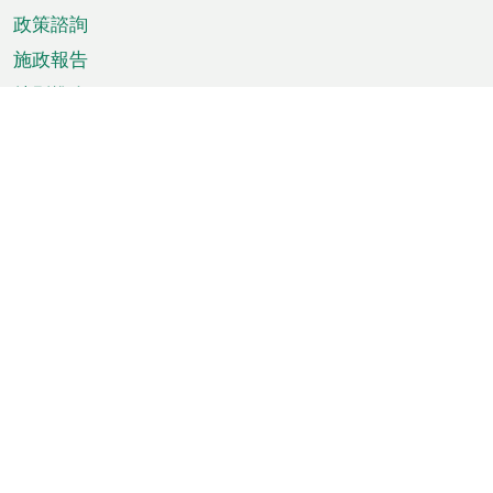
政策諮詢
施政報告
特別推介
澳門資訊
天氣
交通
公眾假期
文娛康體
城市資訊
澳門便覽
統計數字
公佈告示