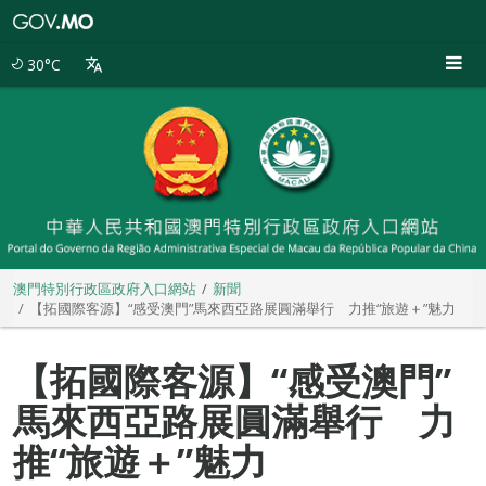
澳
門
特
30°C
別
行
政
區
政
府
入
口
網
站
澳門特別行政區政府入口網站
新聞
【拓國際客源】“感受澳門”馬來西亞路展圓滿舉行 力推“旅遊＋”魅力
【拓國際客源】“感受澳門”
馬來西亞路展圓滿舉行 力
推“旅遊＋”魅力