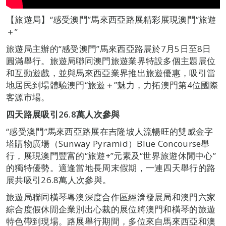
【旅遊局】“感受澳門”馬來西亞路展精彩展現澳門“旅遊
＋”
旅遊局主辦的“感受澳門”馬來西亞路展於7月5日至8日
圓滿舉行。旅遊局聯同澳門旅遊業界特設多個主題展位
和互動遊戲，並與馬來西亞業界推出旅遊優惠，吸引當
地居民到場體驗澳門“旅遊＋”魅力，力拓澳門第4位國際
客源市場。
四天路展吸引
26.8
萬
人次參與
“感受澳門”馬來西亞路展在吉隆坡人流暢旺的雙威金字
塔購物廣場（Sunway Pyramid）Blue Concourse舉
行，展現澳門豐富的“旅遊+”元素及“世界旅遊休閒中心”
的獨特優勢。適逢當地長周末假期，一連四天舉行的路
展共吸引26.8萬人次參與。
旅遊局聯同橫琴粵澳深度合作區經濟發展局和澳門六家
綜合度假休閒企業別出心裁的展位將澳門和橫琴的旅遊
特色帶到現場。路展舉行期間，多位來自馬來西亞和澳