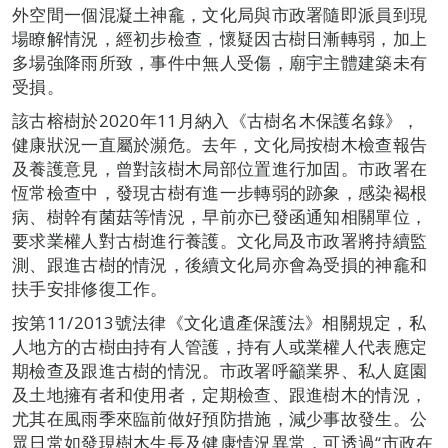
外空間一個混凝土神龕，文化局與市政署隨即派員到現
場瞭解情況，經初步檢查，懷疑因古樹日漸轉弱，加上
多場強降雨所致，事件中無人受傷，廟宇主體建築未有
受損。
該古榕樹於2020年11月納入《古樹名木保護名錄》，
健康狀況一直屬於瀕危。去年，文化局按樹木檢查報告
及養護意見，曾對該樹木局部位置進行加固。市政署在
恆常檢查中，發現古樹有進一步轉弱的跡象，感染褐根
病、樹幹有菌菇等情況，早前亦已發函通知相關單位，
要求業權人對古樹進行養護。文化局及市政署將持續監
測、跟進古樹的情況，後續文化局亦會為受損的神龕和
扶手安排修復工作。
按第11/2013號法律《文化遺產保護法》相關規定，私
人地方的古樹由持有人管護，持有人或業權人代表應定
期檢查及跟進古樹的情況。市政署呼籲業界、私人庭園
及土地擁有者和使用者，定期檢查、跟進樹木的情況，
尤其在風雨季來臨前做好預防措施，減少事故發生。公
眾日常如發現樹木生長及健康情況異常，可透過“市政在