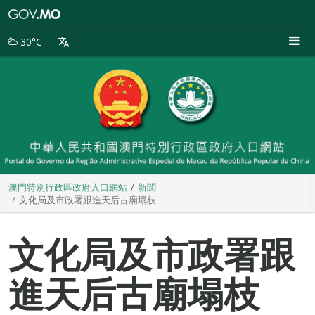
澳
門
特
30°C
別
行
政
區
政
府
入
口
網
站
澳門特別行政區政府入口網站
新聞
文化局及市政署跟進天后古廟塌枝
文化局及市政署跟
進天后古廟塌枝