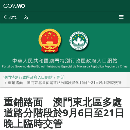
澳
門
特
32°C
別
行
政
區
政
府
入
口
網
站
澳門特別行政區政府入口網站
新聞
重鋪路面 澳門東北區多處道路分階段於9月6日至21日晚上臨時交管
重鋪路面 澳門東北區多處
道路分階段於9月6日至21日
晚上臨時交管