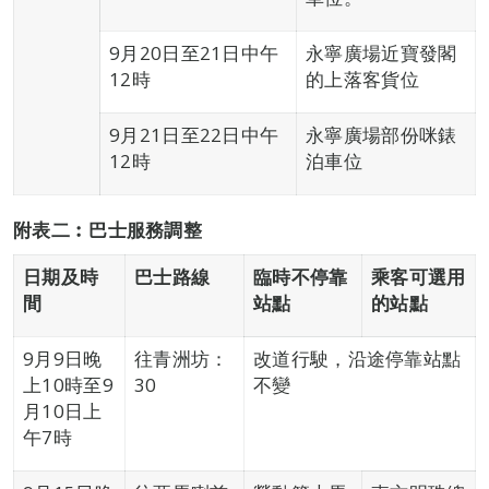
9月20日至21日中午
永寧廣場近寶發閣
12時
的上落客貨位
9月21日至22日中午
永寧廣場部份咪錶
12時
泊車位
附表二︰巴士服
務
調整
日期
及
時
巴士路線
臨時不停
靠
乘客可選用
間
站點
的站點
9月9日晚
往青洲坊：
改道行駛，沿途停靠站點
上10時至9
30
不變
月10日上
午7時