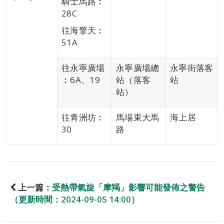
騎士馬路︰
28C
往海擎天︰
51A
往永寧廣場
永寧廣場總
永寧街落客
︰6A、19
站（落客
站
站）
往青洲坊︰
馬場東大馬
海上居
30
路
上一篇：
受熱帶氣旋「摩羯」影響可能發佈之警告
（更新時間：2024-09-05 14:00）