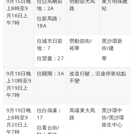
9月15日晚
往亞馬喇前
勞動節大馬
東方明珠總
上8時至9
地：2A
路
站
月16日上
往新馬路：
午7時
18A
往城市日前
勞動節街/
黑沙環新
地：7
裕華
街/建
往望廈：27
華
9月18日晚
往關閘：3A
改道行駛，沿途停靠站點
上10時至9
不變
月19日上
午7時
9月19日晚
往白鴿巢︰
馬場東大馬
黑沙環中
上8時至9
17
路
街/黑沙環
月20日上
衛生中心
往看台街/
午7時