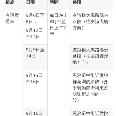
措施
日期
時間
路段
有限度
9月6日至
每日晚上
友誼橋大馬路部份
通車
8日；
8時至翌
路段（往友誼大橋
日上午7
方向）
9月12日
時
至14日
9月9日至
友誼橋大馬路部份
14日
路段（往友誼圓形
地方向）
9月15日
黑沙環中街近廣福
至16日
祥花園的路段（介
乎勞動節街與東方
明珠街之間的一
段）
9月16日
黑沙環中街近君悅