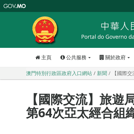
澳
門
特
別
行
政
區
政
府
入
口
網
站
主頁
公共服務
關於政府
澳門特別行政區政府入口網站
新聞
【國際交
【國際交流】旅遊
第64次亞太經合組