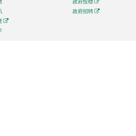
體
政府投標
訊
政府招聘
覽
字
及貿易
相關連結
資
手機應用程式目錄
貿會展
社交媒體目錄
商機和服務
專題網站目錄
訊
RSS訂閱目錄
權
表格下載
政公職局