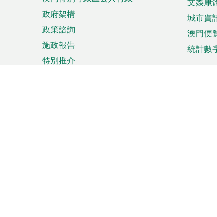
文娛康
政府架構
城市資
政策諮詢
澳門便
施政報告
統計數
特別推介
來澳旅遊
商務
計劃行程
貿易投
觀光
澳門經
娛樂消閒
中小企
購物
市場資
節日盛事
知識產
網
網
頁
使用條款
私隱聲明
協調機構：澳門特別行政區行
站
腳