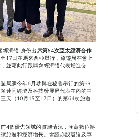
席經濟體”身份出席
第
64
次亞太經濟合作
5至17日在馬來西亞舉行，旅遊局在會上
作，並藉此行跟與會經濟體代表增進交
遊局繼今年6月參與在秘魯舉行的第63
率領連同經濟及科技發展局代表在內的中
天（10月15至17日）的第64次旅遊
前4個優先領域的實施情況，涵蓋數位轉
持續旅遊和經濟增長。會議亦設辯論及專