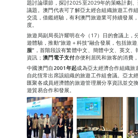
題討論環節，探討2025至2029年的策略計
議題。澳門代表可了解亞太經合組織旅遊工作
交流，借鑑經驗，有利澳門旅遊業可持續發展
度。
旅遊局副局長許耀明在今（17）日的會議上，
遊體驗，推動“旅遊＋科技”融合發展，包括旅遊
服
”
，首階段設有繁體中文、簡體中文、英文、
資訊；
澳門電子支付
亦便利居民和旅客的消費
中國澳門自
2001
年起
成為亞太經濟合作組織旅
自此恆常出席該組織的旅遊工作組會議。亞太經
匯聚各成員經濟體的旅遊管理層分享資訊並交
遊貿易合作和發展。