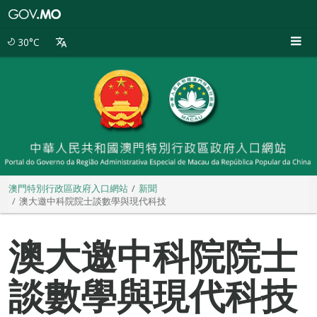
澳
門
特
30°C
別
行
政
區
政
府
入
口
網
站
澳門特別行政區政府入口網站
新聞
澳大邀中科院院士談數學與現代科技
澳大邀中科院院士
談數學與現代科技