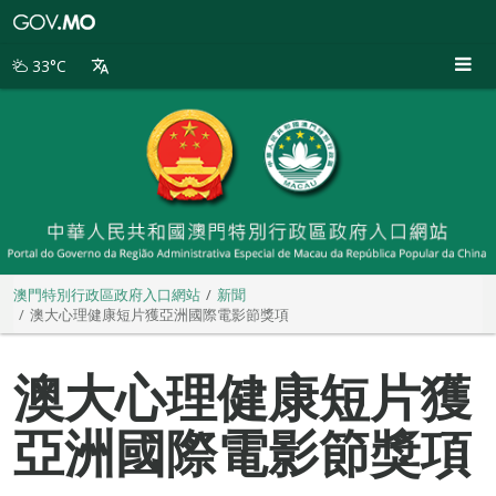
澳
門
特
33°C
別
行
政
區
政
府
入
口
網
站
澳門特別行政區政府入口網站
新聞
澳大心理健康短片獲亞洲國際電影節獎項
澳大心理健康短片獲
亞洲國際電影節獎項