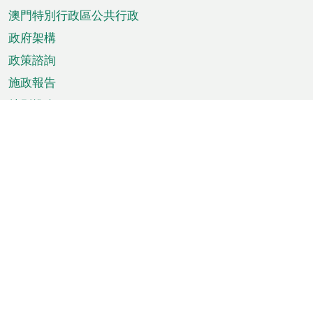
澳門特別行政區公共行政
政府架構
政策諮詢
施政報告
特別推介
澳門資訊
天氣
交通
公眾假期
文娛康體
城市資訊
澳門便覽
統計數字