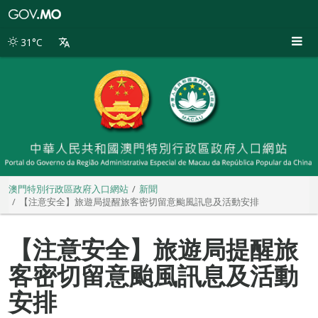
澳
門
特
31°C
別
行
政
區
政
府
入
口
網
站
澳門特別行政區政府入口網站
新聞
【注意安全】旅遊局提醒旅客密切留意颱風訊息及活動安排
【注意安全】旅遊局提醒旅
客密切留意颱風訊息及活動
安排