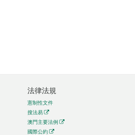
法律法規
憲制性文件
搜法易
澳門主要法例
國際公約