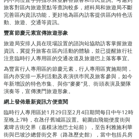
旅客對區內旅遊景點等查詢較多，經科局和旅遊局不斷
完善區內資訊功能，更好地為區內訪客提供區內特色活
動、旅遊、交通等資訊。
豐富節慶元素宣傳旅遊形象
旅遊局安排人員在現場設置的諮詢站協助訪客掌握旅遊
資訊，冀提升旅客在區內活動的體驗，並已提醒旅行社
注意臨時行人專用區的交通改道及旅遊巴上落客事宜。
為豐富行人專用區的節慶元素，行人專用區實施期間，
區內亦安排一系列活動及表演供巿民及旅客參與，如今
年新增設的特色巿集、與你“麥麥”見、街頭表演及樂隊
演奏等，宣傳澳門旅遊形象。
網上發佈最新資訊方便查閱
臨時行人專用區於1月29日至2月4日期間每日中午12時
至晚上7時，在氹仔舊城區設置。範圍由飛能便度街與
素啤古街交界（嘉模泳池巴士站前），至告利雅施利華
街與巴坡沙總督街交界（路氹歷史館），當中包括兵房