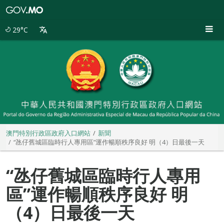
澳
門
特
29°C
別
行
政
區
政
府
入
口
網
站
澳門特別行政區政府入口網站
新聞
“氹仔舊城區臨時行人專用區”運作暢順秩序良好 明（4）日最後一天
“氹仔舊城區臨時行人專用
區”運作暢順秩序良好 明
（4）日最後一天