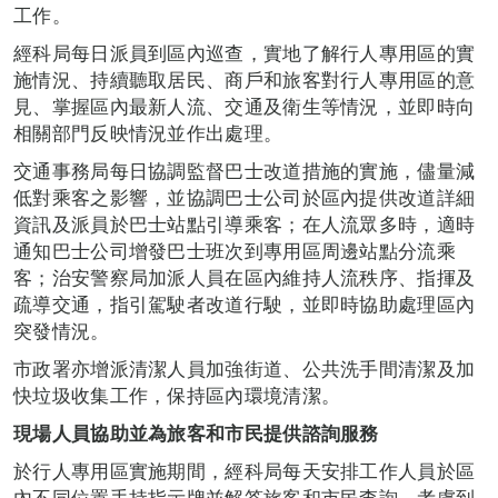
工作。
經科局每日派員到區內巡查，實地了解行人專用區的實
施情況、持續聽取居民、商戶和旅客對行人專用區的意
見、掌握區內最新人流、交通及衛生等情況，並即時向
相關部門反映情況並作出處理。
交通事務局每日協調監督巴士改道措施的實施，儘量減
低對乘客之影響，並協調巴士公司於區內提供改道詳細
資訊及派員於巴士站點引導乘客；在人流眾多時，適時
通知巴士公司增發巴士班次到專用區周邊站點分流乘
客；治安警察局加派人員在區內維持人流秩序、指揮及
疏導交通，指引駕駛者改道行駛，並即時協助處理區內
突發情況。
市政署亦增派清潔人員加強街道、公共洗手間清潔及加
快垃圾收集工作，保持區內環境清潔。
現場人員
協
助並
為旅客和市民
提供諮詢服務
於行人專用區實施期間，經科局每天安排工作人員於區
內不同位置手持指示牌並解答旅客和市民查詢。考慮到