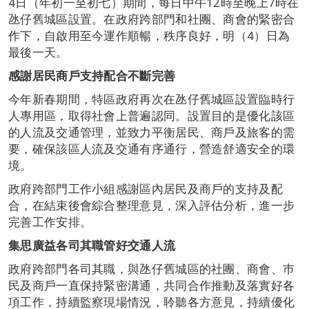
4日（年初一至初七）期間，每日中午12時至晚上7時在
氹仔舊城區設置。在政府跨部門和社團、商會的緊密合
作下，自啟用至今運作順暢，秩序良好，明（4）日為
最後一天。
感謝居民商戶支持配合不斷完善
今年新春期間，特區政府再次在氹仔舊城區設置臨時行
人專用區，取得社會上普遍認同。設置目的是優化該區
的人流及交通管理，並致力平衡居民、商戶及旅客的需
要，確保該區人流及交通有序通行，營造舒適安全的環
境。
政府跨部門工作小組感謝區內居民及商戶的支持及配
合，在結束後會綜合整理意見，深入評估分析，進一步
完善工作安排。
集思廣益各司其職管好交通人流
政府跨部門各司其職，與氹仔舊城區的社團、商會、巿
民及商戶一直保持緊密溝通，共同合作推動及落實好各
項工作，持續監察現場情況，聆聽各方意見，持續優化