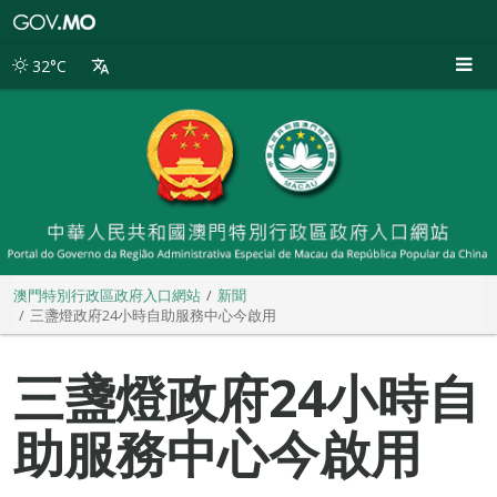
澳
門
特
32°C
別
行
政
區
政
府
入
口
網
站
澳門特別行政區政府入口網站
新聞
三盞燈政府24小時自助服務中心今啟用
三盞燈政府24小時自
助服務中心今啟用