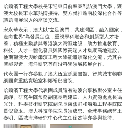
哈爾濱工程大學校長宋迎東日前率團到訪澳門大學，獲
澳大校長宋永華熱情接待。雙方就推進兩校深化合作等
議題開展深入的座談交流。
宋永華表示，澳大以“立足澳門，共建灣區，融入國家，
走向世界”為發展定位，重視學科融合和創新型人才培
養，積極主動參與粵港澳大灣區建設，助力推進教育、
科技、人才一體化發展與國際高端人才集聚高地建設。
他期望澳大與哈爾濱工程大學能繼續深化交流，尤其在
智能製造、海洋研究等前沿科學領域拓展合作。
代表團一行亦參觀了澳大伍宜孫圖書館、智慧城市物聯
網國家重點實驗室和鄭裕彤書院。
哈爾濱工程大學代表團成員還有港澳台事務辦公室主任
竇崢、研究生院常務副院長程建華、人力資源處處長馮
光升、科學技術研究院副院長盧熙群和船舶工程學院院
長倪寶玉。澳大科技學院院長須成忠、全球事務總監王
春明、區域海洋研究中心代主任徐杰等亦參與接待。