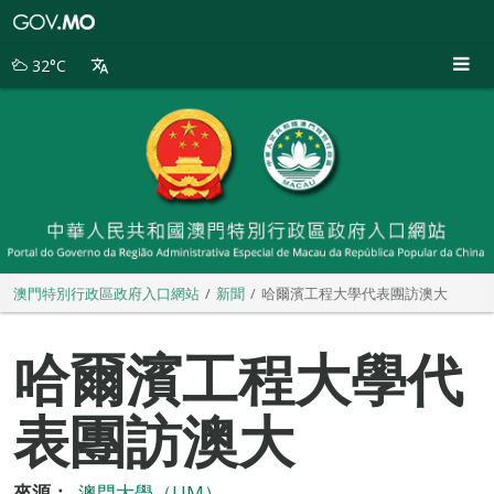
澳
門
特
32°C
別
行
政
區
政
府
入
口
網
站
澳門特別行政區政府入口網站
新聞
哈爾濱工程大學代表團訪澳大
哈爾濱工程大學代
表團訪澳大
來源：
澳門大學（UM）