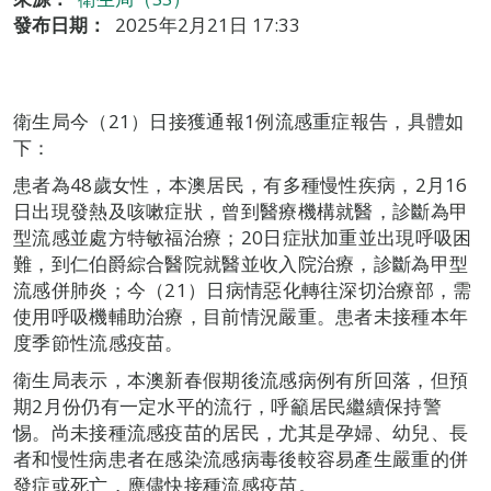
發布日期：
2025年2月21日 17:33
衛生局今（21）日接獲通報1例流感重症報告，具體如
下：
患者為48歲女性，本澳居民，有多種慢性疾病，2月16
日出現發熱及咳嗽症狀，曾到醫療機構就醫，診斷為甲
型流感並處方特敏福治療；20日症狀加重並出現呼吸困
難，到仁伯爵綜合醫院就醫並收入院治療，診斷為甲型
流感併肺炎；今（21）日病情惡化轉往深切治療部，需
使用呼吸機輔助治療，目前情況嚴重。患者未接種本年
度季節性流感疫苗。
衛生局表示，本澳新春假期後流感病例有所回落，但預
期2月份仍有一定水平的流行，呼籲居民繼續保持警
惕。尚未接種流感疫苗的居民，尤其是孕婦、幼兒、長
者和慢性病患者在感染流感病毒後較容易產生嚴重的併
發症或死亡，應儘快接種流感疫苗。