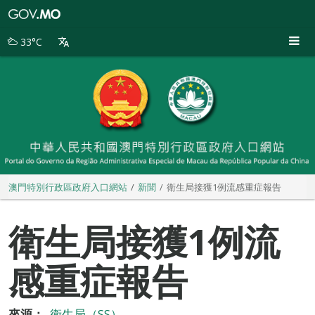
澳
門
特
33°C
別
行
政
區
政
府
入
口
網
站
澳門特別行政區政府入口網站
新聞
衛生局接獲1例流感重症報告
衛生局接獲1例流
感重症報告
來源：
衛生局（SS）