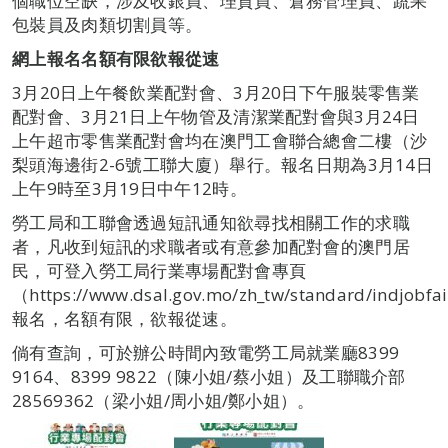
個職位空缺，涉及收銀員、理貨員、倉務管理員、蔬果
包裝員及肉類切割員等。
網上報名名額有限欲報從速
3月20日上午餐飲業配對會、3月20日下午服裝零售業
配對會、3月21日上午物管及清潔業配對會與3月24日
上午超市零售業配對會均在澳門工會聯合總會二樓（沙
梨頭海邊街2-6號工聯大廈）舉行。報名日期為3月14日
上午9時至3月19日中午12時。
勞工局和工聯會透過短訊通知欲尋找相關工作的求職
者，凡收到短訊的求職者或有意參加配對會的澳門居
民，可登入勞工局行業專場配對會專頁
（https://www.dsal.gov.mo/zh_tw/standard/indjobfa
報名，名額有限，欲報從速。
倘有查詢，可於辦公時間內致電勞工局就業廳8399
9164、8399 9822（陳小姐/蔡小姐）及工聯職介部
28569362（梁小姐/周小姐/鄭小姐）。