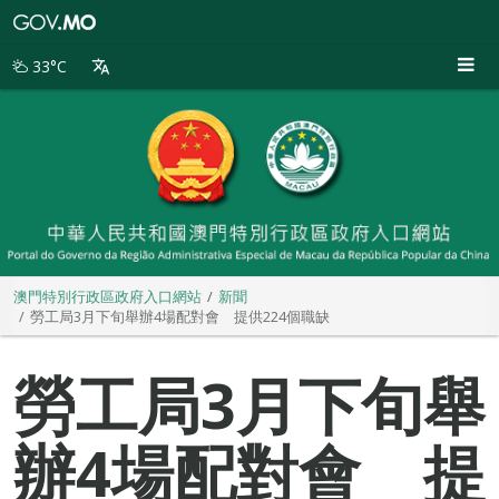
澳
門
特
33°C
別
行
政
區
政
府
入
口
網
站
澳門特別行政區政府入口網站
新聞
勞工局3月下旬舉辦4場配對會 提供224個職缺
勞工局3月下旬舉
辦4場配對會 提