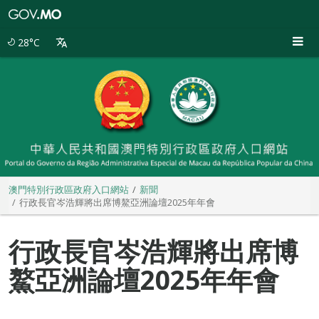
澳
門
特
28°C
別
行
政
區
政
府
入
口
網
站
澳門特別行政區政府入口網站
新聞
行政長官岑浩輝將出席博鰲亞洲論壇2025年年會
行政長官岑浩輝將出席博
鰲亞洲論壇2025年年會