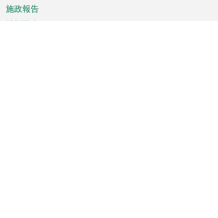
施政報告
特別推介
澳門資訊
天氣
交通
公眾假期
文娛康體
城市資訊
澳門便覽
統計數字
公佈告示
新聞