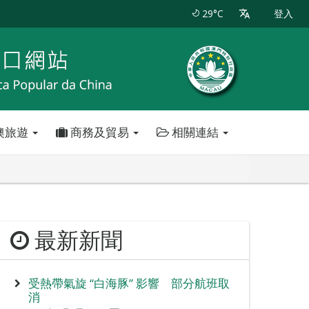
29°C
登入
澳旅遊
商務及貿易
相關連結
最新新聞
受熱帶氣旋 “白海豚” 影響 部分航班取
消