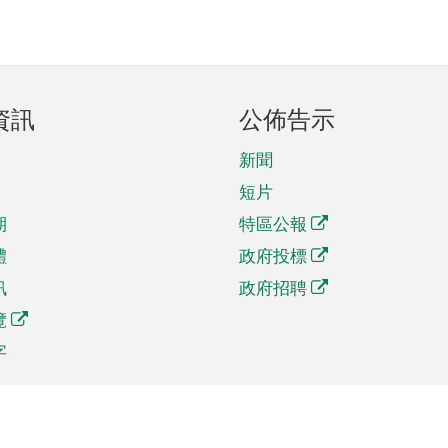
資訊
公佈告示
新聞
短片
期
特區公報
體
政府投標
訊
政府招聘
覽
字
及貿易
相關連結