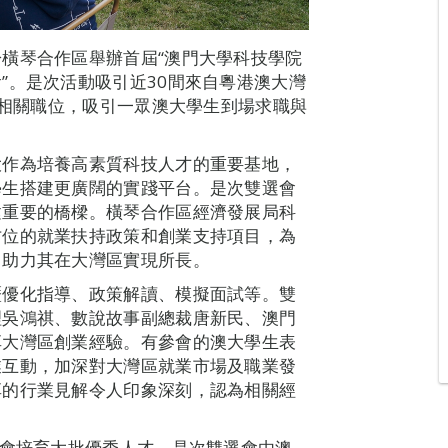
橫琴合作區舉辦首屆“澳門大學科技學院
”。是次活動吸引近30間來自粵港澳大灣
程相關職位，吸引一眾澳大學生到場求職與
大作為培養高素質科技人才的重要基地，
學生搭建更廣闊的實踐平台。是次雙選會
建重要的橋樑。橫琴合作區經濟發展局科
方位的就業扶持政策和創業支持項目，為
，助力其在大灣區實現所長。
歷優化指導、政策解讀、模擬面試等。雙
理吳鴻祺、數說故事副總裁唐新民、澳門
享大灣區創業經驗。有參會的澳大學生表
業互動，加深對大灣區就業市場及職業發
享的行業見解令人印象深刻，認為相關經
社會培育大批優秀人才。是次雙選會由澳