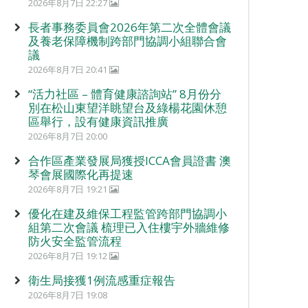
2026年8月7日 22:27
長者事務委員會2026年第二次全體會議
及養老保障機制跨部門協調小組聯合會
議
2026年8月7日 20:41
“活力社區 – 體育健康諮詢站” 8月份分
別在松山東望洋眺望台及綠楊花園休憩
區舉行，設有健康資訊推廣
2026年8月7日 20:00
合作區產業發展局獲授ICCA會員證書 澳
琴會展國際化再提速
2026年8月7日 19:21
優化在建及維保工程監管跨部門協調小
組第二次會議 梳理已入住樓宇外牆維修
防火安全監管流程
2026年8月7日 19:12
衛生局接獲1例流感重症報告
2026年8月7日 19:08