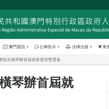
澳門資訊
公佈告示
法律法規
來
學院在橫琴辦首屆就業實習雙選會
橫琴辦首屆就