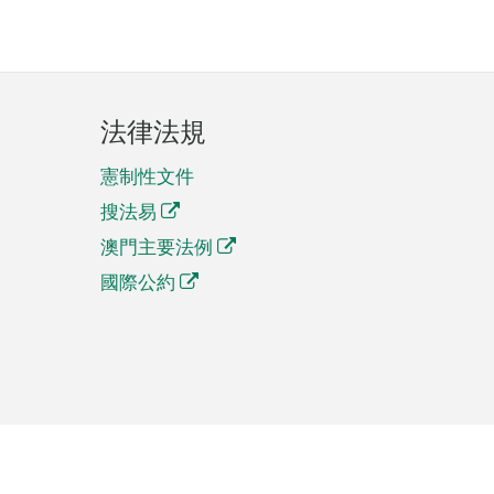
法律法規
憲制性文件
搜法易
澳門主要法例
國際公約