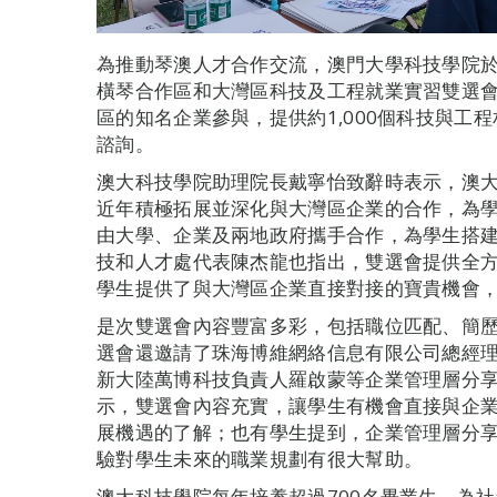
為推動琴澳人才合作交流，澳門大學科技學院於
橫琴合作區和大灣區科技及工程就業實習雙選會
區的知名企業參與，提供約1,000個科技與工
諮詢。
澳大科技學院助理院長戴寧怡致辭時表示，澳
近年積極拓展並深化與大灣區企業的合作，為
由大學、企業及兩地政府攜手合作，為學生搭
技和人才處代表陳杰龍也指出，雙選會提供全
學生提供了與大灣區企業直接對接的寶貴機會
是次雙選會內容豐富多彩，包括職位匹配、簡
選會還邀請了珠海博維網絡信息有限公司總經
新大陸萬博科技負責人羅啟蒙等企業管理層分
示，雙選會內容充實，讓學生有機會直接與企
展機遇的了解；也有學生提到，企業管理層分
驗對學生未來的職業規劃有很大幫助。
澳大科技學院每年培養超過700名畢業生，為