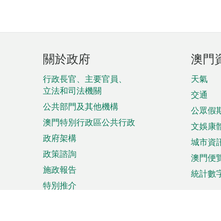
頁
關於政府
澳門
腳
菜
行政長官、主要官員、
天氣
立法和司法機關
單
交通
公共部門及其他機構
公眾假
澳門特別行政區公共行政
文娛康
政府架構
城市資
政策諮詢
澳門便
施政報告
統計數
特別推介
來澳旅遊
商務