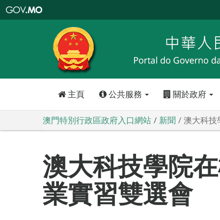
澳
門
特
別
行
政
區
政
府
入
口
網
站
主頁
公共服務
關於政府
澳門特別行政區政府入口網站
新聞
澳大科技
澳大科技學院在
業實習雙選會