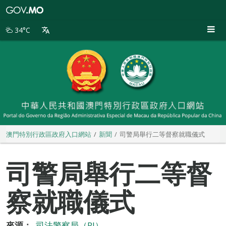
澳
門
特
34°C
別
行
政
區
政
府
入
口
網
站
澳門特別行政區政府入口網站
新聞
司警局舉行二等督察就職儀式
司警局舉行二等督
察就職儀式
來源：
司法警察局（PJ）