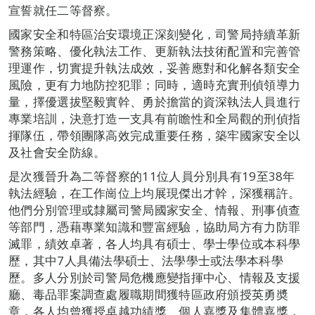
宣誓就任二等督察。
國家安全和特區治安環境正深刻變化，司警局持續革新
警務策略、優化執法工作、更新執法技術配置和完善管
理運作，切實提升執法成效，妥善應對和化解各類安全
風險，更有力地防控犯罪；同時，適時充實刑偵領導力
量，擇優選拔堅毅實幹、勇於擔當的資深執法人員進行
專業培訓，決意打造一支具有前瞻性和全局觀的刑偵指
揮隊伍，帶領團隊高效完成重要任務，築牢國家安全以
及社會安全防線。
是次獲晉升為二等督察的11位人員分別具有19至38年
執法經驗，在工作崗位上均展現傑出才幹，深獲稱許。
他們分別管理或隸屬司警局國家安全、情報、刑事偵查
等部門，憑藉專業知識和豐富經驗，協助局方有力防罪
滅罪，績效卓著，各人均具有碩士、學士學位或本科學
歷，其中7人具備法學碩士、法學學士或法學本科學
歷。多人分別於司警局危機應變指揮中心、情報及支援
廳、毒品罪案調查處履職期間獲特區政府頒授英勇奬
章，各人均曾獲授卓越功績獎、個人嘉獎及集體嘉獎，