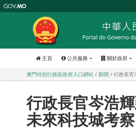
澳
門
特
別
行
政
區
政
府
入
口
網
站
主頁
公共服務
關於政府
澳門特別行政區政府入口網站
新聞
行政長官
行政長官岑浩輝
未來科技城考察