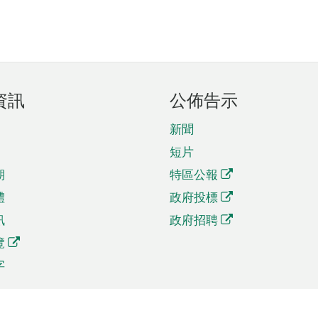
資訊
公佈告示
新聞
短片
期
特區公報
體
政府投標
訊
政府招聘
覽
字