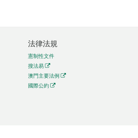
法律法規
憲制性文件
搜法易
澳門主要法例
國際公約