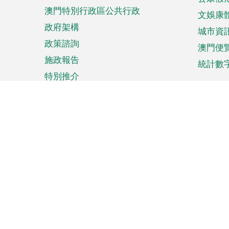
澳門特別行政區公共行政
文娛康
政府架構
城市資
政策諮詢
澳門便
施政報告
統計數
特別推介
來澳旅遊
商務
計劃行程
貿易投
觀光
澳門經
娛樂消閒
中小企
購物
市場資
節日盛事
知識產
網
網
頁