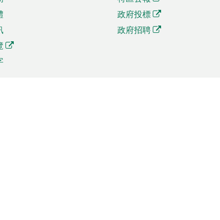
體
政府投標
訊
政府招聘
覽
字
及貿易
相關連結
資
手機應用程式目錄
貿會展
社交媒體目錄
商機和服務
專題網站目錄
訊
RSS訂閱目錄
權
表格下載