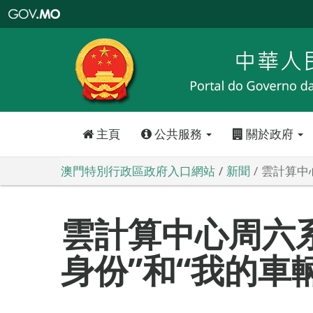
澳
門
特
別
行
政
區
政
府
入
口
網
站
主頁
公共服務
關於政府
澳門特別行政區政府入口網站
新聞
雲計算中
雲計算中心周六系
身份”和“我的車