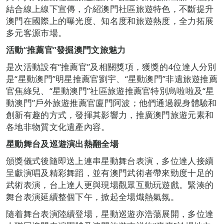
結合線上線下宣傳，介紹澳門社區旅遊特色，不斷提升
澳門在國際上的曝光度、知名度和旅遊熱度，全力拓展
多元客源市場。
活動“推薦官”發掘澳門文旅魅力
是次活動設有“推薦官”及相關獎項，獲獎的4位達人分別
是“星動澳門”明星推薦官劉宇、“星動澳門”非遺旅遊推薦
官焦綠兒、“星動澳門”社區旅遊推薦官特別烏啦啦及“星
動澳門”戶外旅遊推薦官廈門阿波；他們通過親身體驗和
創新有趣的方式，發揮其影響力，推廣澳門旅遊元素和
各地非物質文化遺產內容。
星動舞台及巡遊演出熱翻全場
頒獎儀式後隨即送上連串星動舞台表演，多位達人接續
呈獻演唱及精彩舞蹈，並有澳門武術者帶來勁度十足的
武術表演，台上達人更與現場觀眾互動玩遊戲。緊湊的
舞台表演延續整個下午，掀起全場熾熱氣氛。
隨着舞台表演陸續登場，星動巡遊亦浩蕩展開，多位達