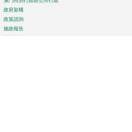
澳門特別行政區公共行政
政府架構
政策諮詢
施政報告
特別推介
澳門資訊
天氣
交通
公眾假期
文娛康體
城市資訊
澳門便覽
統計數字