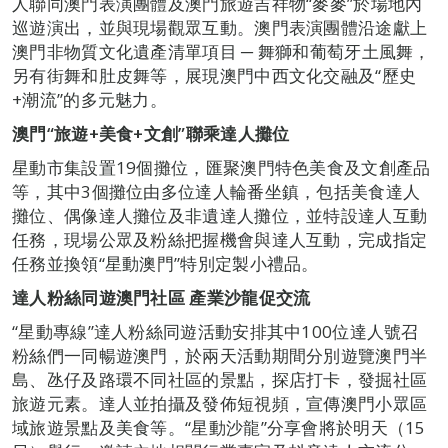
人聯同澳門表演團體及澳門旅遊吉祥物“麥麥”於場地內
巡遊演出，並與現場觀眾互動。澳門表演團體沿途獻上
澳門非物質文化遺產清單項目 ─ 舞獅和葡萄牙土風舞，
另有街舞和肚皮舞等，展現澳門中西文化交融及“歷史
+潮流”的多元魅力。
澳門“旅遊+美食+文創”聯乘達人攤位
星動市集設置19個攤位，匯聚澳門特色美食及文創產品
等，其中3個攤位由多位達人輪番坐鎮，包括美食達人
攤位、偶像達人攤位及非遺達人攤位，並特設達人互動
任務，現場公眾及粉絲把握機會與達人互動，完成指定
任務並換領“星動澳門”特別定製小禮品。
達人粉絲同遊澳門社區 產業沙龍促交流
“星動專線”達人粉絲同遊活動安排其中100位達人號召
粉絲們一同暢遊澳門，於兩天活動期間分別遊覽澳門半
島、氹仔及路環不同社區的景點，探店打卡，發掘社區
旅遊元素。達人並拍攝及發佈短視頻，宣傳澳門小眾區
域旅遊景點及美食等。“星動沙龍”分享會將於明天（15