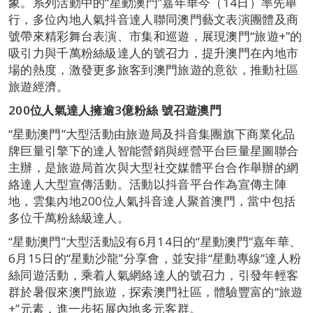
象。系列活動中的“星動澳門”嘉年華今（14日）率先舉
行，多位內地人氣抖音達人聯同澳門藝文表演團體及商
號帶來精彩舞台表演、市集和巡遊，展現澳門“旅遊+”的
吸引力與千萬粉絲級達人的號召力，提升澳門在內地市
場的熱度，激發更多旅客到澳門旅遊的意欲，推動社區
旅遊經濟。
200位人氣達人擁逾3億粉絲 號召遊澳門
“星動澳門”大型活動由旅遊局及抖音集團旗下商業化品
牌巨量引擎下的達人智能營銷與經營平台巨量星圖聯合
主辦，是旅遊局首次與大型社交媒體平台合作舉辦的網
絡達人大型宣傳活動。活動以抖音平台作為宣傳主陣
地，雲集內地200位人氣抖音達人聚首澳門，當中包括
多位千萬粉絲級達人。
“星動澳門”大型活動設有6月14日的“星動澳門”嘉年華、
6月15日的“星動沙龍”分享會，並安排“星動專線”達人粉
絲同遊活動，乘着人氣網絡達人的號召力，引發年輕客
群於暑假來澳門旅遊，探索澳門社區，體驗豐富的“旅遊
+”元素，進一步拓展內地多元客群。