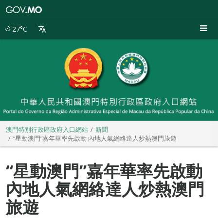
澳
門
特
27°C
別
行
政
區
政
府
入
口
網
站
澳門特別行政區政府入口網站
新聞
“星動澳門”嘉年華率先啟動 內地人氣網絡達人炒熱澳門旅遊
“星動澳門”嘉年華率先啟動
內地人氣網絡達人炒熱澳門
旅遊