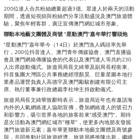
200位達人合共粉絲總量超過3億。眾達人於兩天的活動
期間，透過短視頻與粉絲們分享活動盛況及澳門旅遊體
驗，聚焦年輕客群，廣泛宣傳澳門網紅城市形象。
聯動本地藝文團體及商號 “星動澳門”嘉年華打響頭炮
“星動澳門”嘉年華今（14日）於澳門漁人碼頭率先舉
行，200位抖音達人、澳門青年傳媒協會、澳門直播協
會及澳門網絡傳播協會的代表以及澳門達人等共約230
人出席啟動儀式。旅遊局局長文綺華及副局長程衛東、
抖音集團大灣區公共事務總經理顏昊、巨量星圖本地行
業產品運營負責人高德宇及澳門勵駿創建有限公司主
席、執行董事兼行政總裁李柱坤主持啟動儀式。
旅遊局局長文綺華致辭時表示，旅遊局近年也有邀請海
內外的人氣網絡達人協助宣傳，疊加網絡達人的號召力
和影響力，吸引世界各地的旅客前來“感受澳門”。期待
是次活動為澳門網紅城市“種草”，使更多內地朋友發掘
澳門旅遊新元素；嘉年華更聯動本地藝文團體及商號參
與，共同推動社區旅遊經濟。旅遊局將推陳出新，繼續