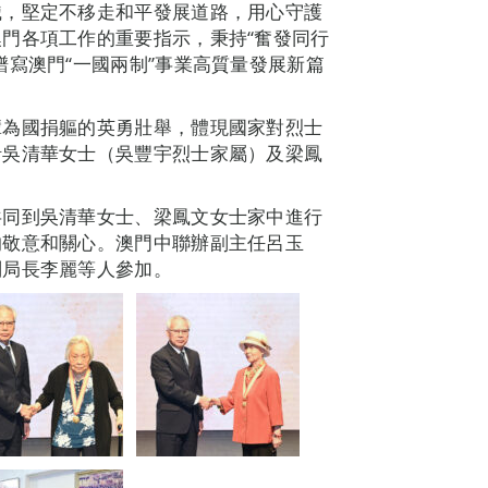
識，堅定不移走和平發展道路，用心守護
門各項工作的重要指示，秉持“奮發同行
譜寫澳門“一國兩制”事業高質量發展新篇
輩為國捐軀的英勇壯舉，體現國家對烈士
括吳清華女士（吳豐宇烈士家屬）及梁鳳
共同到吳清華女士、梁鳳文女士家中進行
的敬意和關心。澳門中聯辦副主任呂玉
副局長李麗等人參加。