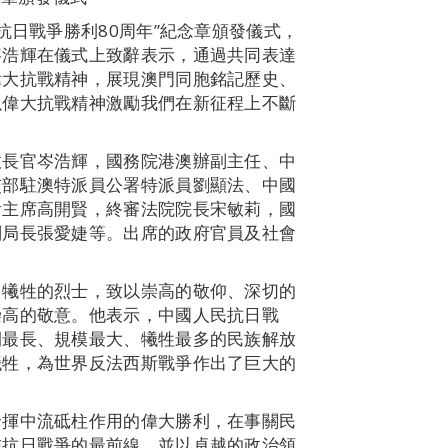
抗日戰爭勝利80周年”紀念章頒發儀式，
岑浩輝在儀式上致辭表示，通過共同表達
偉大抗戰精神，展現澳門同胞銘記歷史、
以偉大抗戰精神激勵我們在新征程上不斷
政長官岑浩輝，國務院港澳辦副主任、中
交部駐澳特派員公署特派員劉顯法、中國
會主席高開賢，終審法院院長宋敏莉，國
副局長張愛婕等。出席的政府官員及社會
勇犧牲的烈士，致以崇高的敬仰、深切的
崇高的敬意。他表示，中國人民抗日戰
間最長、規模最大、犧牲最多的民族解放
犧牲，為世界反法西斯戰爭作出了巨大的
發揮中流砥柱作用的偉大勝利，在事關民
在抗日戰爭的最前線，並以卓越的政治領