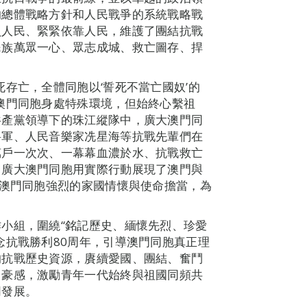
的總體戰略方針和人民戰爭的系統戰略戰
員人民、緊緊依靠人民，維護了團結抗戰
民族萬眾一心、眾志成城、救亡圖存、捍
存亡，全體同胞以‘誓死不當亡國奴’的
澳門同胞身處特殊環境，但始終心繫祖
共產黨領導下的珠江縱隊中，廣大澳門同
將軍、人民音樂家冼星海等抗戰先輩們在
萬戶一次次、一幕幕血濃於水、抗戰救亡
，廣大澳門同胞用實際行動展現了澳門與
了澳門同胞強烈的家國情懷與使命擔當，為
小組，圍繞“銘記歷史、緬懷先烈、珍愛
念抗戰勝利80周年，引導澳門同胞真正理
的抗戰歷史資源，賡續愛國、團結、奮鬥
自豪感，激勵青年一代始終與祖國同頻共
同發展。