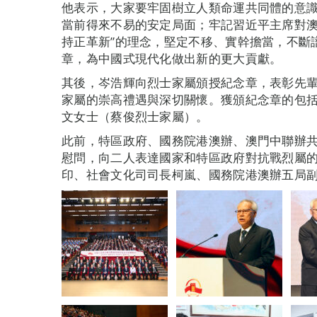
他表示，大家要牢固樹立人類命運共同體的意
當前得來不易的安定局面；牢記習近平主席對澳
持正革新”的理念，堅定不移、實幹擔當，不斷
章，為中國式現代化做出新的更大貢獻。
其後，岑浩輝向烈士家屬頒授紀念章，表彰先
家屬的崇高禮遇與深切關懷。獲頒紀念章的包
文女士（蔡俊烈士家屬）。
此前，特區政府、國務院港澳辦、澳門中聯辦
慰問，向二人表達國家和特區政府對抗戰烈屬
印、社會文化司司長柯嵐、國務院港澳辦五局