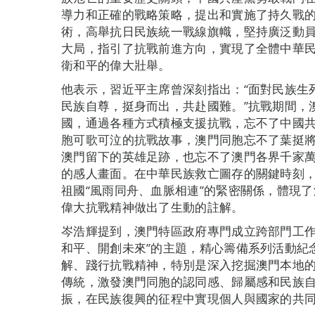
導力和正確的戰略策略，提出和實施了持久戰
術，高舉抗日民族統一戰線旗幟，堅持廣泛動
大局，指引了抗戰前進方向，實現了全體中華
衛和平的偉大壯舉。
他表示，習近平主席曾深刻指出：“面對民族生死
民族自尊，挺身而出，共赴國難。”抗戰期間，
國，通過各種方式積極支援抗戰，忘不了中國
胞可歌可泣的抗戰故事，澳門同胞忘不了葉挺
澳門留下的英雄足跡，也忘不了澳門各界千家
的感人畫面。在中華民族救亡圖存的關鍵時刻
祖國“風雨同舟、血脈相連”的緊密關係，體現
偉大抗戰精神做出了生動的註解。
岑浩輝提到，澳門特區政府專門成立跨部門工作
和平、開創未來”的主題，精心籌備系列活動紀
解、踐行抗戰精神，特別是深入挖掘澳門本地
傳統，激發澳門同胞的認同感、歸屬感和民族
振，在民族復興的征程中實現個人與國家的共