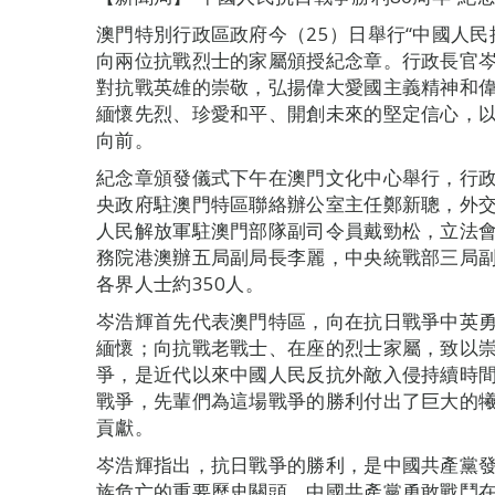
澳門特別行政區政府今（25）日舉行“中國人民
向兩位抗戰烈士的家屬頒授紀念章。行政長官
對抗戰英雄的崇敬，弘揚偉大愛國主義精神和
緬懷先烈、珍愛和平、開創未來的堅定信心，
向前。
紀念章頒發儀式下午在澳門文化中心舉行，行
央政府駐澳門特區聯絡辦公室主任鄭新聰，外
人民解放軍駐澳門部隊副司令員戴勁松，立法
務院港澳辦五局副局長李麗，中央統戰部三局
各界人士約350人。
岑浩輝首先代表澳門特區，向在抗日戰爭中英
緬懷；向抗戰老戰士、在座的烈士家屬，致以
爭，是近代以來中國人民反抗外敵入侵持續時
戰爭，先輩們為這場戰爭的勝利付出了巨大的
貢獻。
岑浩輝指出，抗日戰爭的勝利，是中國共產黨
族危亡的重要歷史關頭，中國共產黨勇敢戰鬥