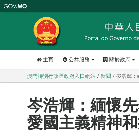
澳
門
特
別
行
政
區
政
府
入
口
網
站
主頁
公共服務
關於政府
澳門特別行政區政府入口網站
新聞
岑浩輝：
岑浩輝：緬懷先
愛國主義精神和