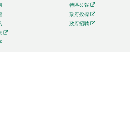
期
特區公報
體
政府投標
訊
政府招聘
覽
字
及貿易
相關連結
資
手機應用程式目錄
貿會展
社交媒體目錄
商機和服務
專題網站目錄
訊
RSS訂閱目錄
權
表格下載