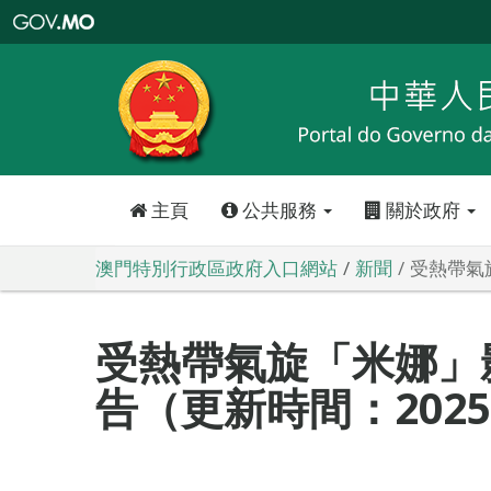
澳
門
特
別
行
政
區
政
府
入
口
網
站
主頁
公共服務
關於政府
澳門特別行政區政府入口網站
新聞
受熱帶氣旋
受熱帶氣旋「米娜」
告（更新時間：2025-0