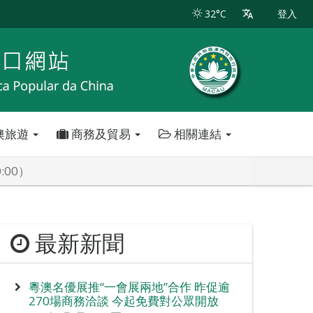
32°C
登入
澳旅遊
商務及貿易
相關連結
:00）
最新新聞
粵澳名優展推“一會展兩地”合作 昨促逾
270場商務洽談 今起免費對公眾開放