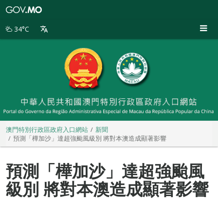
澳
門
特
34°C
別
行
政
區
政
府
入
口
網
站
澳門特別行政區政府入口網站
新聞
預測「樺加沙」達超強颱風級別 將對本澳造成顯著影響
預測「樺加沙」達超強颱風
級別 將對本澳造成顯著影響