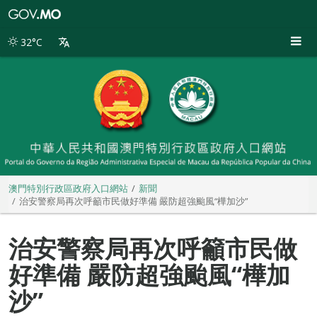
澳
門
特
32°C
別
行
政
區
政
府
入
口
網
站
澳門特別行政區政府入口網站
新聞
治安警察局再次呼籲市民做好準備 嚴防超強颱風“樺加沙”
治安警察局再次呼籲市民做
好準備 嚴防超強颱風“樺加
沙”