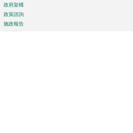
政府架構
政策諮詢
施政報告
特別推介
澳門資訊
天氣
交通
公眾假期
文娛康體
城市資訊
澳門便覽
統計數字