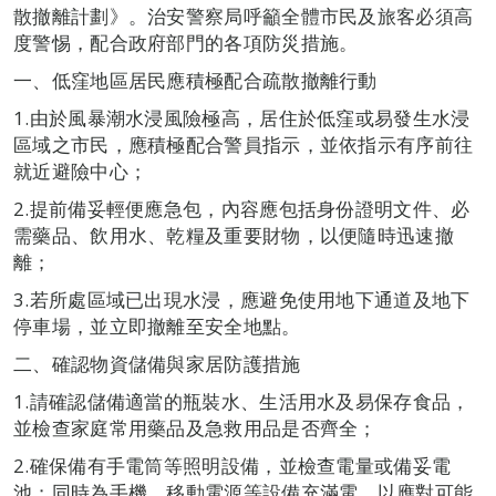
散撤離計劃》。治安警察局呼籲全體市民及旅客必須高
度警惕，配合政府部門的各項防災措施。
一、低窪地區居民應積極配合疏散撤離行動
1.由於風暴潮水浸風險極高，居住於低窪或易發生水浸
區域之市民，應積極配合警員指示，並依指示有序前往
就近避險中心；
2.提前備妥輕便應急包，內容應包括身份證明文件、必
需藥品、飲用水、乾糧及重要財物，以便隨時迅速撤
離；
3.若所處區域已出現水浸，應避免使用地下通道及地下
停車場，並立即撤離至安全地點。
二、確認物資儲備與家居防護措施
1.請確認儲備適當的瓶裝水、生活用水及易保存食品，
並檢查家庭常用藥品及急救用品是否齊全；
2.確保備有手電筒等照明設備，並檢查電量或備妥電
池；同時為手機、移動電源等設備充滿電，以應對可能