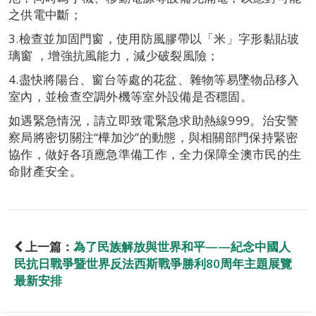
之供電中斷；
3.檢查並加固門窗，使用防風膠帶以「米」字形黏貼玻
璃窗 ，增強抗風能力，減少破裂風險；
4.盡快將陽台、窗台等處的花盆、雜物等易墜物品移入
室內，並檢查空調外機等室外設備是否穩固。
如遇緊急情況，請立即致電緊急求助熱線999。治安警
察局將密切關注“樺加沙”的動態，與相關部門保持緊密
協作，做好各項應急準備工作，全力保障全澳市民的生
命財產安全。
上一篇：
為了民族解放與世界和平——紀念中國人
民抗日戰爭暨世界反法西斯戰爭勝利80周年主題展覽
最新安排