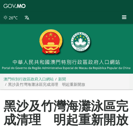
澳
門
特
26°C
別
行
政
區
政
府
入
口
網
站
澳門特別行政區政府入口網站
新聞
黑沙及竹灣海灘泳區完成清理 明起重新開放
黑沙及竹灣海灘泳區完
成清理 明起重新開放