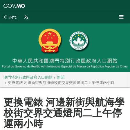
澳
門
特
34°C
別
行
政
區
政
府
入
口
網
站
澳門特別行政區政府入口網站
新聞
更換電錶 河邊新街與航海學校街交界交通燈周二上午停運兩小時
更換電錶 河邊新街與航海學
校街交界交通燈周二上午停
運兩小時