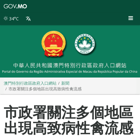
澳
門
特
34°C
別
行
政
區
政
府
入
口
網
站
澳門特別行政區政府入口網站
新聞
市政署關注多個地區出現高致病性禽流感
市政署關注多個地區
出現高致病性禽流感