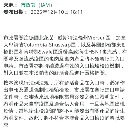
來源：
市政署（IAM）
發布日期：
2025年12月10日 18:11
市政署關注德國北萊茵─威斯特法倫州Viersen區，加拿
大卑詩省Columbia-Shuswap區，以及英國劍橋郡東劍
橋郡區和肯特郡Swale區爆發高致病性H5N1禽流感，有
關涉及禽流感疫區的禽肉及禽肉產品將不獲審批其入口
申請。市政署亦將持續透過有效的入口檢驗檢疫機制，
對入口並在本澳銷售的鮮活食品進行嚴格把關。
按本澳現行法例法規，所有鮮活食品在入口時，必須作
出申報及通過強制性檢驗檢疫。市政署在審批進口申請
文件時，會審查來源地權限當局簽發之衛生證明文件，
證明產品來自非疫區及適合供人食用。一旦某地區出現
疫情，當地衛生檢疫部門將不可能發出有關產品的衛生
證明文件。故此，將不符合本澳食品入口檢疫的審批要
求。