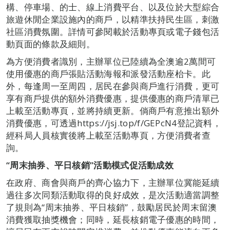
構、停車場、的士、線上消費平台、以及位於大型綜合
旅遊休閒企業設施內的商戶，以精準扶持民生區，刺激
社區消費氛圍。詳情可參閱載於活動專頁或電子錢包活
動頁面的條款及細則。
為方便消費者識別，主辦單位已陸續為全澳逾2萬間可
使用優惠的商戶張貼活動海報和派發活動座枱卡。此
外，每逢周一至周四，居民在參與商戶進行消費，更可
享有商戶提供的額外消費優惠，提供優惠的商戶清單已
上載至活動專頁，並將持續更新。倘商戶有意推出額外
消費優惠，可透過https://jsj.top/f/GEPcN4登記資料，
經科局人員核實後將上載至活動專頁，方便消費者查
詢。
“周末抽券、平日核銷”活動模式促活動成效
在政府、商會與商戶的齊心協力下，主辦單位冀能延續
過往多次同類活動取得的良好成效，是次活動適當調整
了規則為“周末抽券、平日核銷”，鼓勵居民於周末留澳
消費獲取抽獎機會；同時，延長核銷電子優惠的時間，