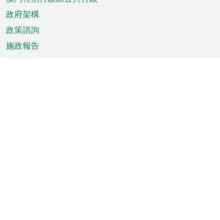
政府架構
政策諮詢
施政報告
特別推介
澳門資訊
天氣
交通
公眾假期
文娛康體
城市資訊
澳門便覽
統計數字