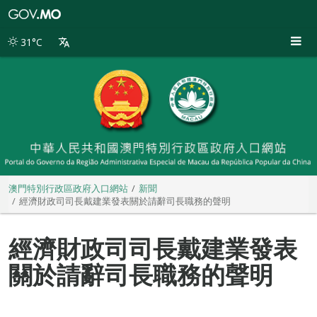
澳
門
特
31°C
別
行
政
區
政
府
入
口
網
站
澳門特別行政區政府入口網站
新聞
經濟財政司司長戴建業發表關於請辭司長職務的聲明
經濟財政司司長戴建業發表
關於請辭司長職務的聲明