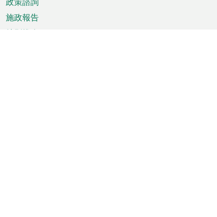
政策諮詢
施政報告
特別推介
澳門資訊
天氣
交通
公眾假期
文娛康體
城市資訊
澳門便覽
統計數字
公佈告示
新聞