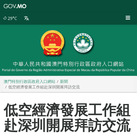
澳
門
特
29°C
別
行
政
區
政
府
入
口
網
站
澳門特別行政區政府入口網站
新聞
低空經濟發展工作組赴深圳開展拜訪交流
低空經濟發展工作組
赴深圳開展拜訪交流