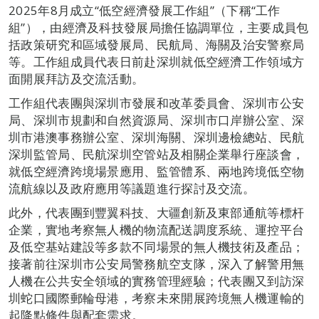
2025年8月成立“低空經濟發展工作組”（下稱“工作
組”），由經濟及科技發展局擔任協調單位，主要成員包
括政策研究和區域發展局、民航局、海關及治安警察局
等。工作組成員代表日前赴深圳就低空經濟工作領域方
面開展拜訪及交流活動。
工作組代表團與深圳市發展和改革委員會、深圳市公安
局、深圳市規劃和自然資源局、深圳市口岸辦公室、深
圳市港澳事務辦公室、深圳海關、深圳邊檢總站、民航
深圳監管局、民航深圳空管站及相關企業舉行座談會，
就低空經濟跨境場景應用、監管體系、兩地跨境低空物
流航線以及政府應用等議題進行探討及交流。
此外，代表團到豐翼科技、大疆創新及東部通航等標杆
企業，實地考察無人機的物流配送調度系統、運控平台
及低空基站建設等多款不同場景的無人機技術及產品；
接著前往深圳市公安局警務航空支隊，深入了解警用無
人機在公共安全領域的實務管理經驗；代表團又到訪深
圳蛇口國際郵輪母港，考察未來開展跨境無人機運輸的
起降點條件與配套需求。