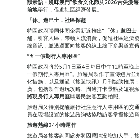
韻素語・漫味澳門
”
飲食文化節
及
2026
舌尖漫遊
前地
舉行，促進社區經濟發展。
「休」遊巴士．社區探趣
特區政府聯同休閒企業新近推出
“
「休」遊巴士
舖，引客入區，帶動人流消費，促進社區經濟
線資訊，並透過面向旅客的線上線下多渠道宣
“
五一假期行人專用區
”
特區政府將於5月1日至4日每日中午12時至晚
一假期行人專用區”。旅遊局製作了宣傳短片並
化措施，以及通過《旅遊快訊》月刊協助推廣
廣，包括製作遊玩攻略、周邊打卡景點及短視
將現身行人專用區
與居民旅客互動拍照。
旅遊局又特別提醒旅行社注意行人專用區的交
員在現場設置的旅遊諮詢站協助訪客掌握旅遊
旅遊熱線
24
小時運作
旅遊局各旅客詢問處亦將因應情況增加人手，旅遊熱線