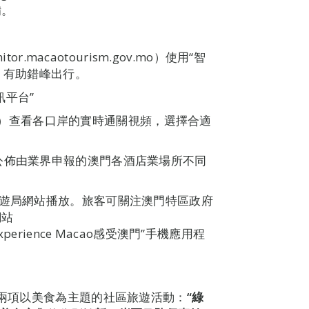
備。
r.macaotourism.gov.mo）使用“智
，有助錯峰出行。
訊平台”
pmonitor）查看各口岸的實時通關視頻，選擇合適
mo）恆常公佈由業界申報的澳門各酒店業場所不同
旅遊局網站播放。旅客可關注澳門特區政府
網站
、“Experience Macao感受澳門”手機應用程
助兩項以美食為主題的社區旅遊活動：
“
綠