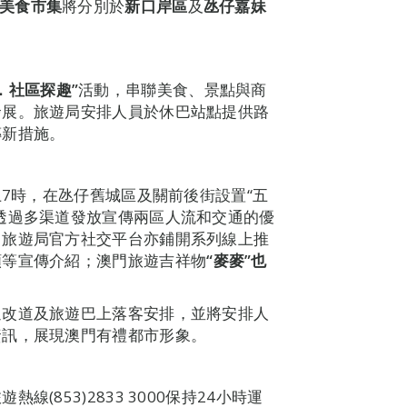
美食市集
將分別於
新口岸區
及
氹仔嘉妹
．社區探趣
”
活動，串聯美食、景點與商
發展。旅遊局安排人員於休巴站點提供路
傳新措施。
上7時，在氹仔舊城區及關前後街設置“五
透過多渠道發放宣傳兩區人流和交通的優
；旅遊局官方社交平台亦鋪開系列線上推
頻等宣傳介紹；澳門旅遊吉祥物
“
麥麥
”
也
通改道及旅遊巴上落客安排，並將安排人
資訊，展現澳門有禮都市形象。
(853)2833 3000保持24小時運