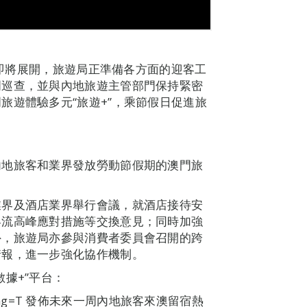
日）即將展開，旅遊局正準備各方面的迎客工
門巡查，並與內地旅遊主管部門保持緊密
旅遊體驗多元“旅遊+”，乘節假日促進旅
內地旅客和業界發放勞動節假期的澳門旅
。
業界及酒店業界舉行會議，就酒店接待安
客流高峰應對措施等交換意見；同時加強
外，旅遊局亦參與消費者委員會召開的跨
情報，進一步強化協作機制。
據+”平台：
v.mo/?lang=T 發佈未來一周內地旅客來澳留宿熱