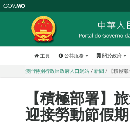
澳
門
特
別
行
政
區
政
府
入
口
網
站
主頁
公共服務
關於政府
澳門特別行政區政府入口網站
新聞
【積極部
【積極部署】旅
迎接勞動節假期