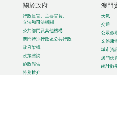
頁
關於政府
澳門
腳
菜
行政長官、主要官員、
天氣
立法和司法機關
單
交通
公共部門及其他機構
公眾假
澳門特別行政區公共行政
文娛康
政府架構
城市資
政策諮詢
澳門便
施政報告
統計數
特別推介
來澳旅遊
商務
計劃行程
貿易投
觀光
澳門經
娛樂消閒
中小企