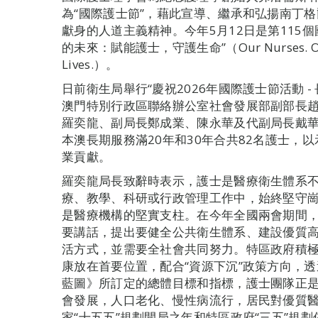
為“國際護士節”，藉此宣導、繼承和弘揚南丁
獻身的人道主義精神。今年5月12日是第115
的未來：賦能護士，守護生命”（Our Nurses. Our Fu
Lives.）。
日前衛生局舉行“慶祝2026年國際護士節活動 
澳門特別行政區聯絡辦公室社會發展部副部長
羅奕龍、副局長鄭成業、陳永華及代副局長戴
本澳長期服務滿20年和30年合共82名護士，
業貢獻。
羅奕龍局長致辭時表示，護士是醫療衛生體系
療、教學、科研或行政管理工作中，始終堅守
是醫療機構的堅實支柱。在今年全國兩會期間，
要講話，提出要健全公共衛生體系、建設優質
活方式，並需要全社會共同努力。特區政府積
康放在首要位置，配合“資源下沉”政策方向，透
藍圖》所訂定的總體目標和指標，護士團隊正
會發展，人口老化、慢性病流行，居民對優質
家“十五五”規劃開局之年和特區政府“三五”規