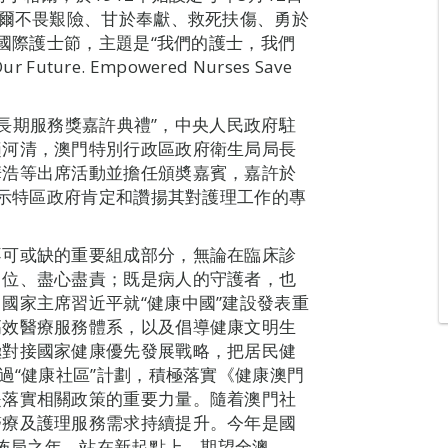
格爾不畏艱險、甘於奉獻、救死扶傷、勇於
個國際護士節，主題是“我們的護士，我們
ture. Empowered Nurses Save
- 長期服務獎嘉許典禮”，中央人民政府駐
趙河清，澳門特別行政區政府衛生局局長
華浩等出席活動並擔任頒奬嘉賓，嘉許於
以示特區政府肯定和讚揚其對護理工作的專
不可或缺的重要組成部分，無論在臨床診
崗位、盡心盡責；既是病人的守護者，也
國家主席習近平就“健康中國”建設發表重
高效醫療服務體系，以及倡導健康文明生
極對接國家健康優先發展戰略，把居民健
過“健康社區”計劃，積極落實《健康澳門
是落實相關政策的重要力量。隨着澳門社
醫療及護理服務需求持續提升。今年是國
劃佈局之年，站在新起點上，期望全澳