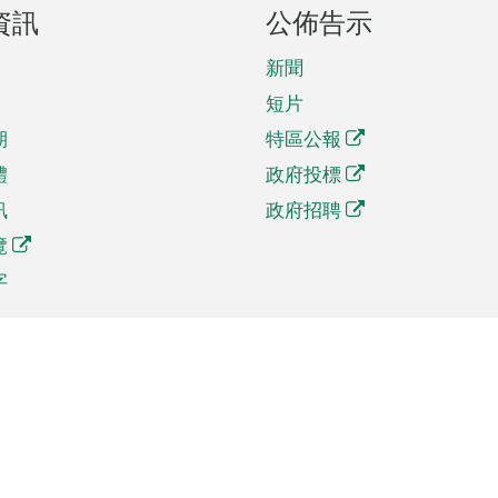
資訊
公佈告示
新聞
短片
期
特區公報
體
政府投標
訊
政府招聘
覽
字
及貿易
相關連結
資
手機應用程式目錄
貿會展
社交媒體目錄
商機和服務
專題網站目錄