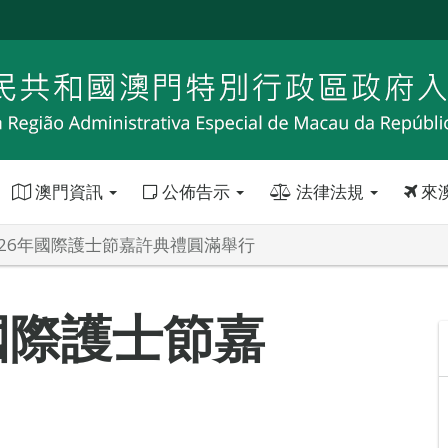
澳門資訊
公佈告示
法律法規
來
026年國際護士節嘉許典禮圓滿舉行
國際護士節嘉