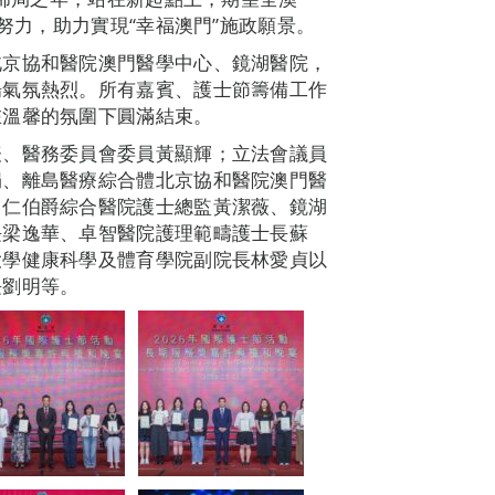
懈努力，助力實現“幸福澳門”施政願景。
北京協和醫院澳門醫學中心、鏡湖醫院，
場氣氛熱烈。所有嘉賓、護士節籌備工作
在溫馨的氛圍下圓滿結束。
表、醫務委員會委員黃顯輝；立法會議員
娟、離島醫療綜合體北京協和醫院澳門醫
；仁伯爵綜合醫院護士總監黃潔薇、鏡湖
長梁逸華、卓智醫院護理範疇護士長蘇
大學健康科學及體育學院副院長林愛貞以
長劉明等。