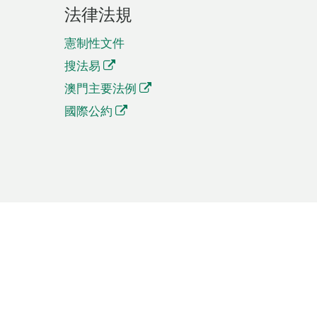
法律法規
憲制性文件
搜法易
澳門主要法例
國際公約