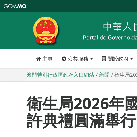
澳
門
特
別
行
政
區
政
府
入
口
網
站
主頁
公共服務
關於政府
澳門特別行政區政府入口網站
新聞
衛生局2
衛生局2026年
許典禮圓滿舉行