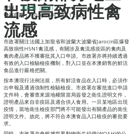
出現高致病性禽
來源：
市政署（IAM）
發布日期：
2026年5月19日 17:52
流感
市政署關注法國上加龍省和波蘭大波蘭省Jarocin區爆發
高致病性H5N1禽流感，有關涉及禽流感疫區的禽肉及
禽肉產品將不獲審批其入口申請。市政署亦將持續透過
有效的入口檢驗檢疫機制，對入口並在本澳銷售的鮮活
食品進行嚴格把關。
按本澳現行法例法規，所有鮮活食品在入口時，必須作
出申報及通過強制性檢驗檢疫。市政署在審批進口申請
文件時，會審查來源地權限當局簽發之衛生證明文件，
證明產品來自非疫區及適合供人食用。一旦某地區出現
疫情，當地衛生檢疫部門將不可能發出有關產品的衛生
證明文件。故此，將不符合本澳食品入口檢疫的審批要
求。
同時，市政署亦會根據世界動物衛生組織(WOAH)的公