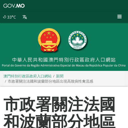
澳
門
特
33°C
別
行
政
區
政
府
入
口
網
站
澳門特別行政區政府入口網站
新聞
市政署關注法國和波蘭部分地區出現高致病性禽流感
市政署關注法國
和波蘭部分地區