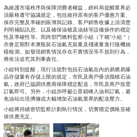
為維護市場秩序與保障消費者權益，經科局提醒業界必
須嚴格遵守協議規定，包括維持原有的客戶優惠方案、
保存完整及準確的賬簿與記錄、客戶銷售收據上須清楚
列明補貼訊息、以及確保油槍及油錶等設備操作的穩定
性及準確性等。而跨部門燃料監察小組（下稱“小組＂）
亦會定期對本澳瓶裝石油氣充裝量及殘液量進行隨機抽
樣檢測。如發現銷售情況存在不實情況等不規則行為，
將依法追究其刑事責任。
小組特別提醒，現行法規對包括石油氣在內的易燃易爆
品存儲量有存儲上限的規定，市民及商戶毋須囤積石油
氣，政府已協調供應商保障穩定配送，市民及商戶按需
訂氣即可。另外，小組亦呼籲公眾錯峰入油和訂氣，避
免油站出現擠擁或大幅增加石油氣業界的配送壓力。
小組將持續密切監察計劃執行情況，切實穩定價格並確
保供應充足。