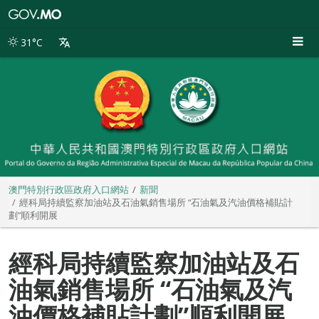
澳
門
特
31°C
別
行
政
區
政
府
入
口
網
站
澳門特別行政區政府入口網站
新聞
經科局持續監察加油站及石油氣銷售場所 “石油氣及汽油價格補貼計
劃”順利開展
經科局持續監察加油站及石
油氣銷售場所 “石油氣及汽
油價格補貼計劃”順利開展