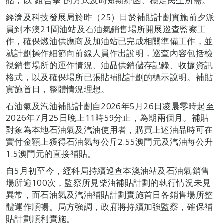
貼，以“組合拳”的方式及時短期紓困、穩定民生所需。
經濟及科技發展局於昨（25）日於補貼計劃實施前夕派
員到本澳21間油站及石油氣銷售場所開展巡查監察工
作，確保燃油供應商及加油站已完成相關準備工作，並
就計劃操作細節向前線人員作出說明，巡查內容包括檢
視銷售場所的運作情況、油品供銷儲存記錄、收據資訊
格式，以及確保場所已張貼補貼計劃的標示說明。補貼
實施首日，整體情況理想。
石油氣及汽油補貼計劃自2026年5月26日凌晨零時起至
2026年7月25日晚上11時59分止，為期兩個月。補貼
對象為本地石油氣及汽油使用者，購買上述油品時可在
實付金額上獲得石油氣每公斤2.55澳門元及汽油每公升
1.5澳門元的直接補貼。
自5月初至今，經科局持續巡查本澳油站及石油氣銷售
場所逾100次，監察所見柴油補貼計劃的執行情況未見
異常，而石油氣及汽油補貼計劃實施首日各銷售場所整
體運作順暢。局方強調，政府將持續加強監察，確保補
貼計劃順利實施。