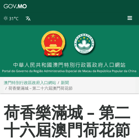
澳
門
特
31°C
別
行
政
區
政
府
入
口
網
站
澳門特別行政區政府入口網站
新聞
荷香樂滿城 – 第二十六屆澳門荷花節
荷香樂滿城 – 第二
十六屆澳門荷花節