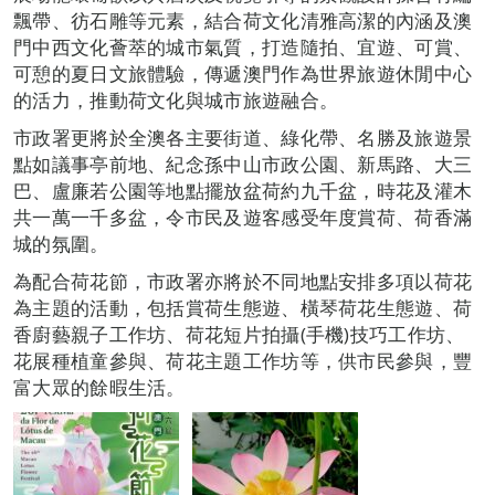
飄帶、彷石雕等元素，結合荷文化清雅高潔的內涵及澳
門中西文化薈萃的城市氣質，打造隨拍、宜遊、可賞、
可憩的夏日文旅體驗，傳遞澳門作為世界旅遊休閒中心
的活力，推動荷文化與城市旅遊融合。
市政署更將於全澳各主要街道、綠化帶、名勝及旅遊景
點如議事亭前地、紀念孫中山市政公園、新馬路、大三
巴、盧廉若公園等地點擺放盆荷約九千盆，時花及灌木
共一萬一千多盆，令市民及遊客感受年度賞荷、荷香滿
城的氛圍。
為配合荷花節，市政署亦將於不同地點安排多項以荷花
為主題的活動，包括賞荷生態遊、橫琴荷花生態遊、荷
香廚藝親子工作坊、荷花短片拍攝(手機)技巧工作坊、
花展種植童參與、荷花主題工作坊等，供市民參與，豐
富大眾的餘暇生活。