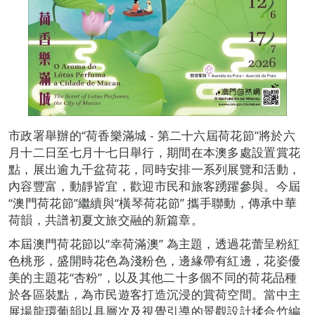
市政署舉辦的“荷香樂滿城 - 第二十六屆荷花節”將於六
月十二日至七月十七日舉行，期間在本澳多處設置賞花
點，展出逾九千盆荷花，同時安排一系列展覽和活動，
內容豐富，動靜皆宜，歡迎市民和旅客踴躍參與。今屆
“澳門荷花節”繼續與“橫琴荷花節” 攜手聯動，傳承中華
荷韻，共譜初夏文旅交融的新篇章。
本屆澳門荷花節以“幸荷滿澳” 為主題，透過花蕾呈粉紅
色桃形，盛開時花色為淺粉色，邊緣帶有紅邊，花姿優
美的主題花“杏粉”，以及其他二十多個不同的荷花品種
於各區裝點，為市民遊客打造沉浸的賞荷空間。當中主
展場龍環葡韻以具層次及視覺引導的景觀設計揉合竹編