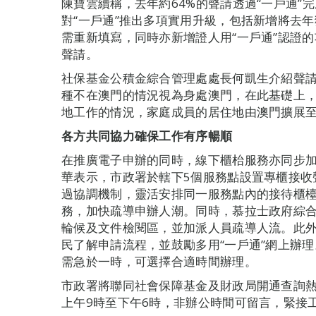
陳寶雲續稱，去年約64%的聲請透過“一戶通”
對“一戶通”推出多項實用升級，包括新增將去
需重新填寫，同時亦新增證人用“一戶通”認證
聲請。
社保基金公積金綜合管理處處長何凱生介紹聲請
種不在澳門的情況視為身處澳門，在此基礎上
地工作的情況，家庭成員的居住地由澳門擴展
各方共同協力確保工作有序暢順
在推廣電子申辦的同時，線下櫃枱服務亦同步
華表示，市政署於轄下5個服務點設置專櫃接收
過協調機制，靈活安排同一服務點內的接待櫃
務，加快疏導申辦人潮。同時，慕拉士政府綜
輪候及文件檢閱區，並加派人員疏導人流。此
民了解申請流程，並鼓勵多用“一戶通”網上辦
需急於一時，可選擇合適時間辦理。
市政署將聯同社會保障基金及財政局開通查詢熱線
上午9時至下午6時，非辦公時間可留言，緊接