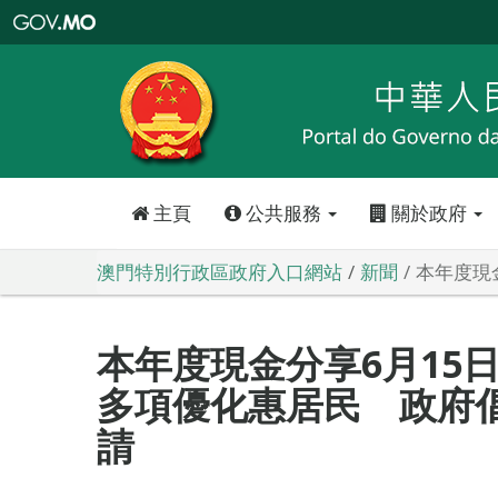
澳
門
特
別
行
政
區
政
府
入
口
網
站
主頁
公共服務
關於政府
澳門特別行政區政府入口網站
新聞
本年度現
本年度現金分享6月15
多項優化惠居民 政府倡
請