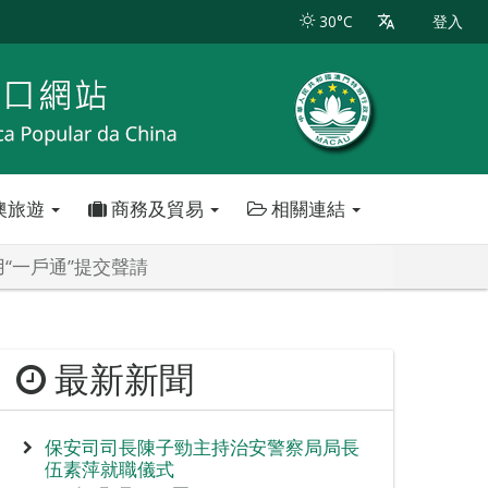
30°C
登入
澳旅遊
商務及貿易
相關連結
“一戶通”提交聲請
最新新聞
保安司司長陳子勁主持治安警察局局長
伍素萍就職儀式