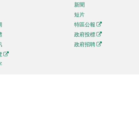
新聞
短片
期
特區公報
體
政府投標
訊
政府招聘
覽
字
及貿易
相關連結
資
手機應用程式目錄
貿會展
社交媒體目錄
商機和服務
專題網站目錄
訊
RSS訂閱目錄