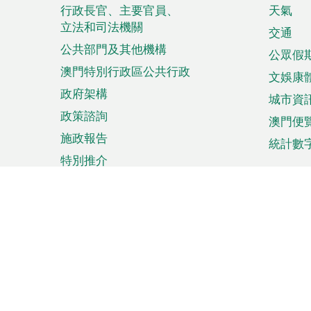
菜
行政長官、主要官員、
天氣
立法和司法機關
單
交通
公共部門及其他機構
公眾假
澳門特別行政區公共行政
文娛康
政府架構
城市資
政策諮詢
澳門便
施政報告
統計數
特別推介
來澳旅遊
商務
計劃行程
貿易投
觀光
澳門經
娛樂消閒
中小企
購物
市場資