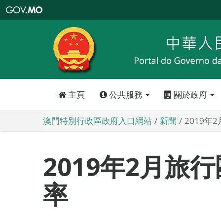
澳
門
特
別
行
政
區
政
府
入
口
網
站
主頁
公共服務
關於政府
澳門特別行政區政府入口網站
新聞
2019
2019年2月旅
率