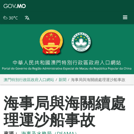
澳
門
特
30°C
別
行
政
區
政
府
入
口
網
站
澳門特別行政區政府入口網站
新聞
海事局與海關續處理運沙船事故
海事局與海關續處
理運沙船事故
來源：
海事及水務局（DSAMA）