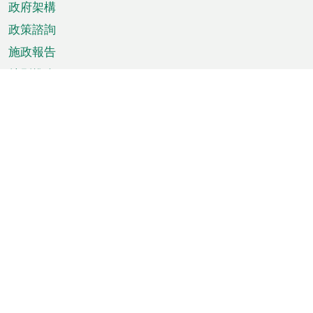
政府架構
政策諮詢
施政報告
特別推介
澳門資訊
天氣
交通
公眾假期
文娛康體
城市資訊
澳門便覽
統計數字
公佈告示