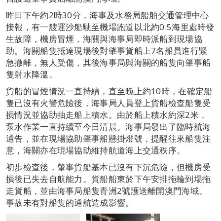
昨日下午約2時30分，海事及水務局船舶交通管理中心
接報，有一艘運沙船駛至機場跑道以北約0.5海里處時發
生故障，機房冒煙，海關與海事局即時派船到現場協
助。海關船隻抵達現場後對肇事貨船上7名船員進行緊
急撤離，無人受傷，其後海事局與海關的船隻向肇事船
隻射水降溫。
貨船的冒煙情況一直持續，直至晚上約10時，在確定船
隻已沒有火警危險後，海事局人員登上貨船檢查船隻受
損情況並協助抽走船上積水。由於船上積水約深2米，
泵水作業一直持續至今日清晨。海事局發出了臨時航海
通告，並在現場協助肇事船懸掛燈號，提醒往來船隻注
意，海關亦在現場協助維持航道海上交通秩序。
初步檢查後，肇事貨船基本已沒有下沉危險，但機房受
損後已失去自航能力。貨船船東於下午安排拖輪到場拖
走貨船，並由海事局船隻青洲2號護送離開澳門海域。
事故未有對船隻的通航造成影響。